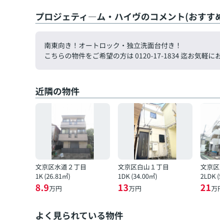
プロジェティ―ム・ハイヴのコメント(おすす
南東向き！オートロック・独立洗面台付き！
こちらの物件をご希望の方は 0120-17-1834 迄お
近隣の物件
文京区水道２丁目
文京区白山１丁目
文京区
1K (26.81㎡)
1DK (34.00㎡)
2LDK 
8.9
13
21
万円
万円
万
よく見られている物件