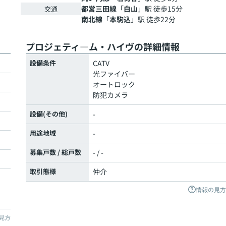
都営三田線
「
白山
」駅 徒歩15分
交通
南北線
「
本駒込
」駅 徒歩22分
プロジェティ―ム・ハイヴの詳細情報
設備条件
CATV
光ファイバー
オートロック
防犯カメラ
設備(その他)
-
用途地域
-
募集戸数 / 総戸数
- / -
取引態様
仲介
情報の見方
見方