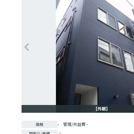
【外観】
-
管理/共益費
-
価格
-/-
間取り/面積