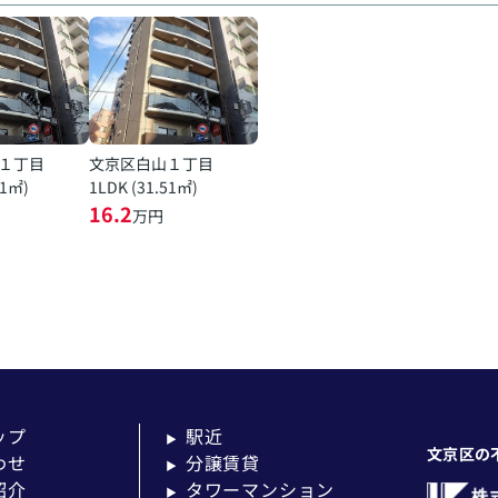
１丁目
文京区白山１丁目
51㎡)
1LDK (31.51㎡)
16.2
万円
ップ
駅近
▶
文京区の
わせ
分譲賃貸
▶
紹介
タワーマンション
▶