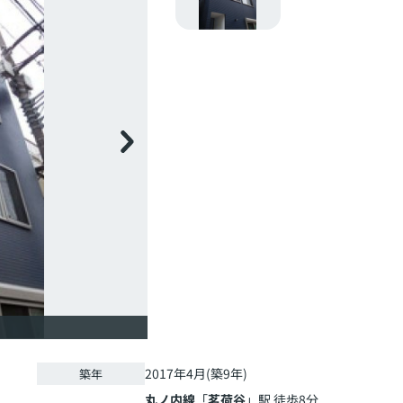
2017年4月(築9年)
築年
丸ノ内線
「
茗荷谷
」駅 徒歩8分