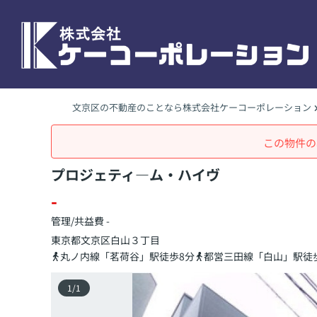
文京区の不動産のことなら株式会社ケーコーポレーション
この物件の
プロジェティ―ム・ハイヴ
-
管理/共益費 -
東京都
文京区
白山
３丁目
丸ノ内線「茗荷谷」駅徒歩8分
都営三田線「白山」駅徒歩
1
/
1