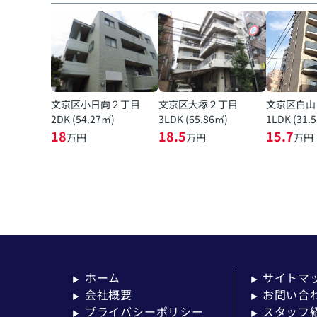
文京区小日向２丁目
文京区大塚２丁目
文京区白山
2DK (54.27㎡)
3LDK (65.86㎡)
1LDK (31.
18
18.5
15.7
万円
万円
万円
ホーム
サイトマ
▶
▶
会社概要
お問い合
▶
▶
プライバシーポリシー
スタッフ
▶
▶