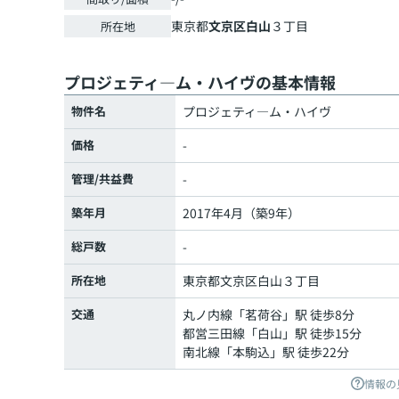
東京都
文京区
白山
３丁目
所在地
プロジェティ―ム・ハイヴの基本情報
物件名
プロジェティ―ム・ハイヴ
価格
-
管理/共益費
-
築年月
2017年4月（築9年）
総戸数
-
所在地
東京都
文京区
白山
３丁目
交通
丸ノ内線
「
茗荷谷
」駅 徒歩8分
都営三田線
「
白山
」駅 徒歩15分
南北線
「
本駒込
」駅 徒歩22分
情報の