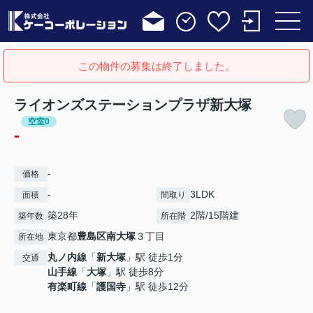
この物件の募集は終了しました。
ライオンズステーションプラザ新大塚
空室0
-
-
価格
-
3LDK
面積
間取り
築28年
2階/15階建
築年数
所在階
東京都
豊島区
南大塚
３丁目
所在地
丸ノ内線
「
新大塚
」駅 徒歩1分
交通
山手線
「
大塚
」駅 徒歩8分
有楽町線
「
護国寺
」駅 徒歩12分