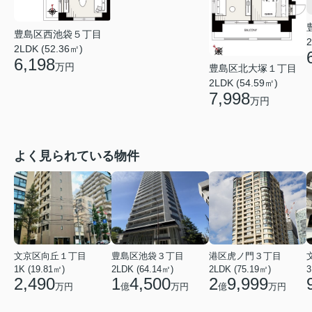
豊島区西池袋５丁目
2
2LDK (52.36㎡)
6,198
万円
豊島区北大塚１丁目
2LDK (54.59㎡)
7,998
万円
よく見られている物件
文京区向丘１丁目
豊島区池袋３丁目
港区虎ノ門３丁目
1K (19.81㎡)
2LDK (64.14㎡)
2LDK (75.19㎡)
3
2,490
1
4,500
2
9,999
万円
億
万円
億
万円