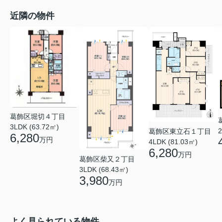
近隣の物件
葛飾区堀切４丁目
3LDK (63.72㎡)
2
葛飾区東立石１丁目
6,280
万円
4LDK (81.03㎡)
6,280
万円
葛飾区柴又２丁目
3LDK (68.43㎡)
3,980
万円
よく見られている物件