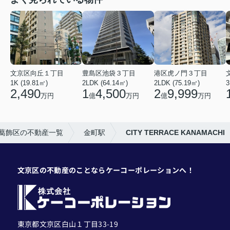
文京区向丘１丁目
豊島区池袋３丁目
港区虎ノ門３丁目
1K (19.81㎡)
2LDK (64.14㎡)
2LDK (75.19㎡)
3
2,490
1
4,500
2
9,999
万円
億
万円
億
万円
葛飾区の不動産一覧
金町駅
CITY TERRACE KANAMACHI
文京区の不動産のことならケーコーポレーションへ！
東京都文京区白山１丁目33-19