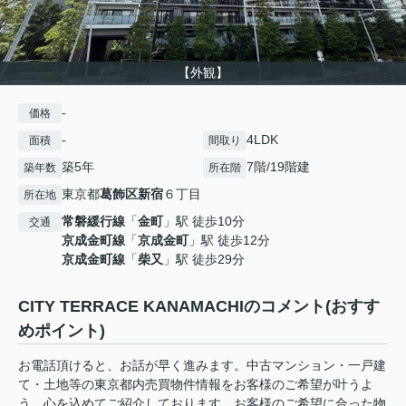
【外観】
-
価格
-
4LDK
面積
間取り
築5年
7階/19階建
築年数
所在階
東京都
葛飾区
新宿
６丁目
所在地
常磐緩行線
「
金町
」駅 徒歩10分
交通
京成金町線
「
京成金町
」駅 徒歩12分
京成金町線
「
柴又
」駅 徒歩29分
CITY TERRACE KANAMACHIのコメント(おすす
めポイント)
お電話頂けると、お話が早く進みます。中古マンション・一戸建
て・土地等の東京都内売買物件情報をお客様のご希望が叶うよ
う、心を込めてご紹介しております。お客様のご希望に合った物