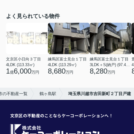
よく見られている物件
文京区小日向３丁目
練馬区富士見台１丁目
練馬区富士見台１丁目
4LDK (113.33㎡)
4LDK (113.29㎡)
3LDK＋S(納戸) (97.46㎡)
4
1
6,000
8,680
8,280
億
万円
万円
万円
市の不動産一覧
鶴ヶ島駅
埼玉県川越市吉田新町２丁目戸建
文京区の不動産のことならケーコーポレーションへ！