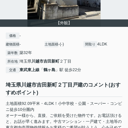
【外観】
-
価格
-
-(-)
4LDK
建物面積
土地面積
間取り
築32年
築年数
埼玉県
川越市
吉田新町
２丁目
所在地
東武東上線
「
鶴ヶ島
」駅 徒歩22分
交通
埼玉県川越市吉田新町２丁目戸建のコメント(おす
すめポイント)
土地面積92.09平米・4LDK！小中学校・公園・スーパー・コンビ
ニ徒歩10分圏内
オーナー様から、直接、ご依頼を受けた物件です。お電話頂ける
と、お話が早く進みます。中古マンション・一戸建て・土地等の
東京都内売買物件情報をお客様のご希望が叶うよう、心を込めて