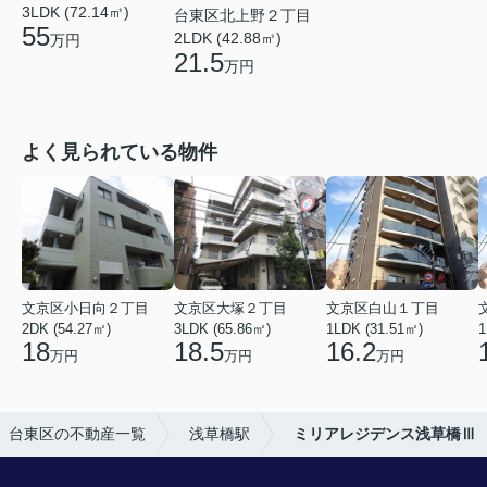
3LDK (72.14㎡)
台東区北上野２丁目
55
2LDK (42.88㎡)
万円
21.5
万円
よく見られている物件
文京区小日向２丁目
文京区大塚２丁目
文京区白山１丁目
2DK (54.27㎡)
3LDK (65.86㎡)
1LDK (31.51㎡)
1
18
18.5
16.2
万円
万円
万円
台東区の不動産一覧
浅草橋駅
ミリアレジデンス浅草橋Ⅲ