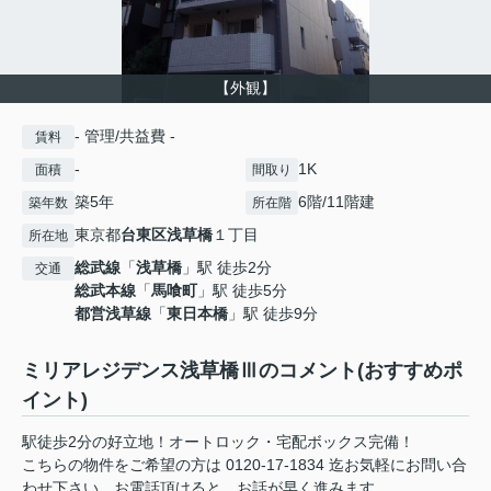
【外観】
- 管理/共益費 -
賃料
-
1K
面積
間取り
築5年
6階/11階建
築年数
所在階
東京都
台東区
浅草橋
１丁目
所在地
総武線
「
浅草橋
」駅 徒歩2分
交通
総武本線
「
馬喰町
」駅 徒歩5分
都営浅草線
「
東日本橋
」駅 徒歩9分
ミリアレジデンス浅草橋Ⅲのコメント(おすすめポ
イント)
駅徒歩2分の好立地！オートロック・宅配ボックス完備！
こちらの物件をご希望の方は 0120-17-1834 迄お気軽にお問い合
わせ下さい。お電話頂けると、お話が早く進みます。