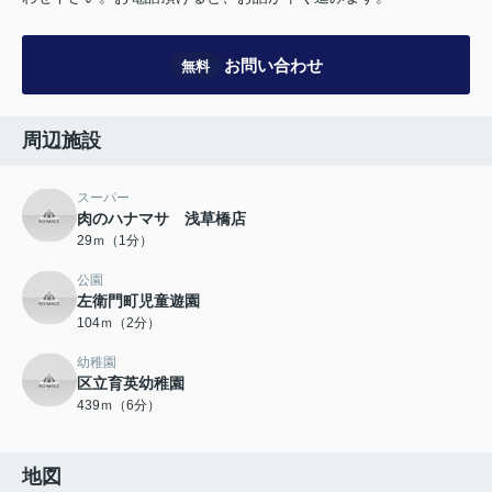
お問い合わせ
無料
周辺施設
スーパー
肉のハナマサ 浅草橋店
29ｍ（1分）
公園
左衛門町児童遊園
104ｍ（2分）
幼稚園
区立育英幼稚園
439ｍ（6分）
地図