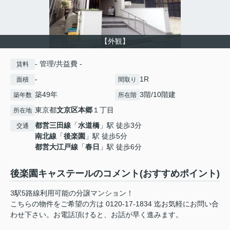
【外観】
- 管理/共益費 -
賃料
-
1R
面積
間取り
築49年
3階/10階建
築年数
所在階
東京都
文京区
本郷
１丁目
所在地
都営三田線
「
水道橋
」駅 徒歩3分
交通
南北線
「
後楽園
」駅 徒歩5分
都営大江戸線
「
春日
」駅 徒歩6分
後楽園キャステールのコメント(おすすめポイント)
3駅5路線利用可能の分譲マンション！
こちらの物件をご希望の方は 0120-17-1834 迄お気軽にお問い合
わせ下さい。お電話頂けると、お話が早く進みます。