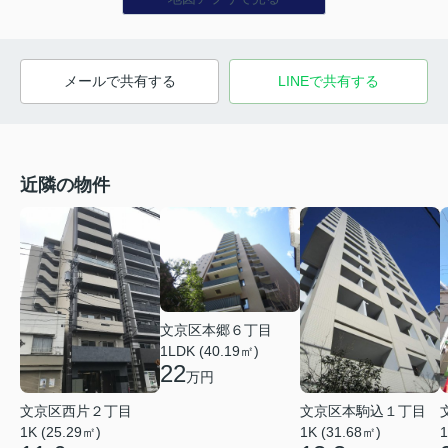
メールで共有する
LINEで共有する
近隣の物件
文京区本郷６丁目
1LDK (40.19㎡)
22
万円
文京区西片２丁目
文京区本駒込１丁目
1K (25.29㎡)
1K (31.68㎡)
1