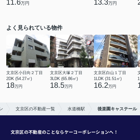
11.6
13.3
万円
万円
よく見られている物件
文京区小日向２丁目
文京区大塚２丁目
文京区白山１丁目
2DK (54.27㎡)
3LDK (65.86㎡)
1LDK (31.51㎡)
1
18
18.5
16.2
万円
万円
万円
ン
文京区の不動産一覧
水道橋駅
後楽園キャステール
文京区の不動産のことならケーコーポレーションへ！