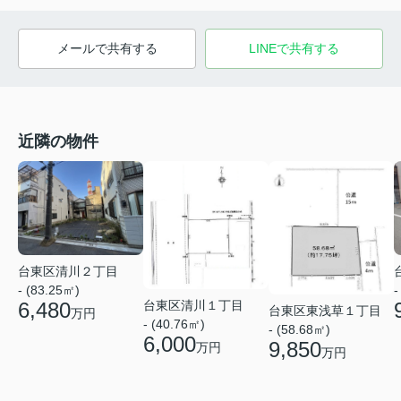
メールで共有する
LINEで共有する
近隣の物件
台東区清川２丁目
- (83.25㎡)
-
台東区清川１丁目
6,480
台東区東浅草１丁目
万円
- (40.76㎡)
- (58.68㎡)
6,000
9,850
万円
万円