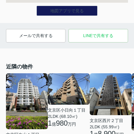
地図アプリで見る
メールで共有する
LINEで共有する
近隣の物件
文京区小日向１丁目
2LDK (68.10㎡)
文京区西片２丁目
1
980
億
万円
2LDK (55.99㎡)
1
8,900