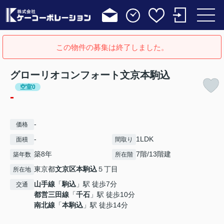
この物件の募集は終了しました。
グローリオコンフォート文京本駒込
空室0
-
-
価格
-
1LDK
面積
間取り
築8年
7階/13階建
築年数
所在階
東京都
文京区
本駒込
５丁目
所在地
山手線
「
駒込
」駅 徒歩7分
交通
都営三田線
「
千石
」駅 徒歩10分
南北線
「
本駒込
」駅 徒歩14分