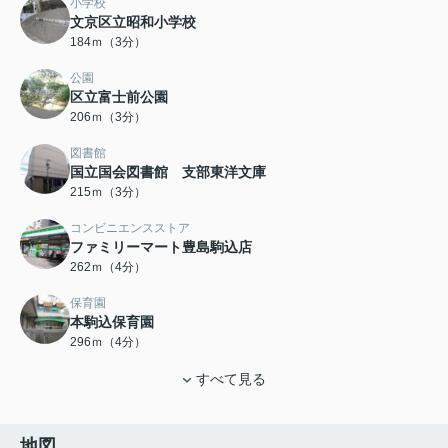
小学校
文京区立昭和小学校
184ｍ（3分）
公園
区立富士前公園
206ｍ（3分）
図書館
国立国会図書館 支部東洋文庫
215ｍ（3分）
コンビニエンスストア
ファミリーマート豊島駒込店
262ｍ（4分）
保育園
本駒込保育園
296ｍ（4分）
すべて見る
地図