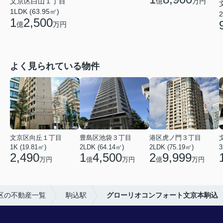
文京区白山１丁目
億
万円
1LDK (63.95㎡)
2
1
2,500
億
万円
よく見られている物件
文京区向丘１丁目
豊島区池袋３丁目
港区虎ノ門３丁目
1K (19.81㎡)
2LDK (64.14㎡)
2LDK (75.19㎡)
3
2,490
1
4,500
2
9,999
万円
億
万円
億
万円
区の不動産一覧
駒込駅
グローリオコンフォート文京本駒込