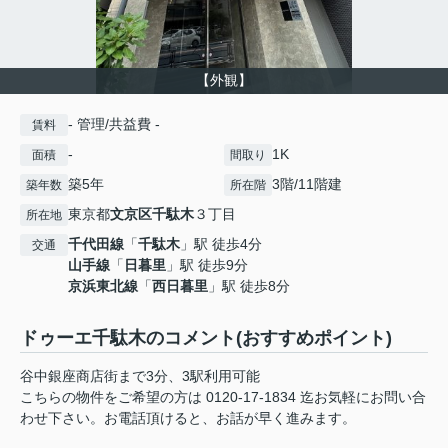
【外観】
- 管理/共益費 -
賃料
-
1K
面積
間取り
築5年
3階/11階建
築年数
所在階
東京都
文京区
千駄木
３丁目
所在地
千代田線
「
千駄木
」駅 徒歩4分
交通
山手線
「
日暮里
」駅 徒歩9分
京浜東北線
「
西日暮里
」駅 徒歩8分
ドゥーエ千駄木のコメント(おすすめポイント)
谷中銀座商店街まで3分、3駅利用可能
こちらの物件をご希望の方は 0120-17-1834 迄お気軽にお問い合
わせ下さい。お電話頂けると、お話が早く進みます。