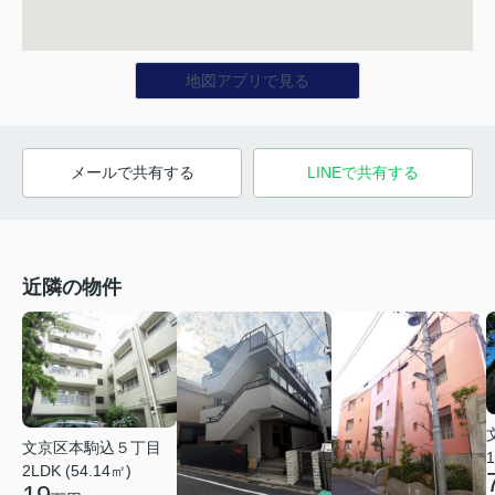
地図アプリで見る
メールで共有する
LINEで共有する
近隣の物件
文京区本駒込５丁目
1
2LDK (54.14㎡)