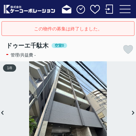
この物件の募集は終了しました。
ドゥーエ千駄木
空室0
-
管理/共益費 -
1
/
8