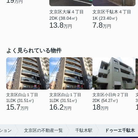
19
万円
文京区大塚４丁目
文京区千駄木４丁目
2DK (38.04㎡)
1K (23.40㎡)
13.8
7.8
万円
万円
よく見られている物件
文京区白山１丁目
文京区白山１丁目
文京区小日向２丁目
1LDK (31.51㎡)
1LDK (31.51㎡)
2DK (54.27㎡)
3
15.7
16.2
18
万円
万円
万円
ション
文京区の不動産一覧
千駄木駅
ドゥーエ千駄木