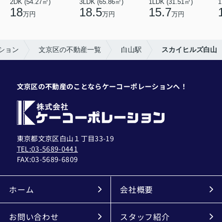
2DK (54.27㎡)
3LDK (65.86㎡)
1LDK (31.51㎡)
1
18
18.5
15.7
万円
万円
万円
ション
文京区の不動産一覧
白山駅
スカイヒルズ白山
文京区の不動産のことならケーコーポレーションへ！
東京都文京区白山１丁目33-19
TEL:03-5689-0441
FAX:
03-5689-6809
ホーム
会社概要
お問い合わせ
スタッフ紹介