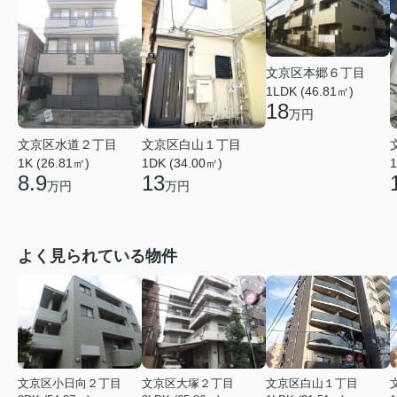
文京区本郷６丁目
1LDK (46.81㎡)
18
万円
文京区水道２丁目
文京区白山１丁目
1K (26.81㎡)
1DK (34.00㎡)
1
8.9
13
万円
万円
よく見られている物件
文京区小日向２丁目
文京区大塚２丁目
文京区白山１丁目