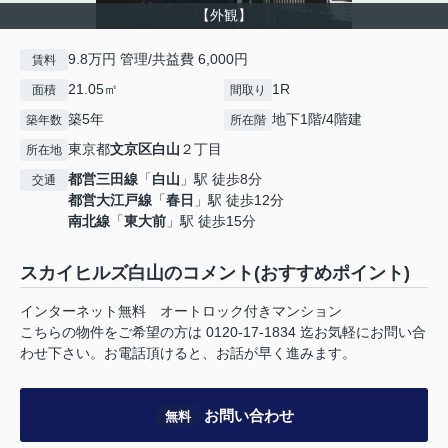
【外観】
9.8万円 管理/共益費 6,000円
賃料
21.05㎡
1R
面積
間取り
築5年
地下1階/4階建
築年数
所在階
東京都
文京区
白山
２丁目
所在地
都営三田線
「
白山
」駅 徒歩8分
交通
都営大江戸線
「
春日
」駅 徒歩12分
南北線
「
東大前
」駅 徒歩15分
スカイヒルズ白山のコメント(おすすめポイント)
インターネット無料 オートロック付きマンション
こちらの物件をご希望の方は 0120-17-1834 迄お気軽にお問い合
わせ下さい。お電話頂けると、お話が早く進みます。
お問い合わせ
無料