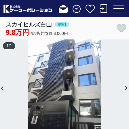
スカイヒルズ白山
空室1
9.8万円
管理/共益費 6,000円
1
/
9