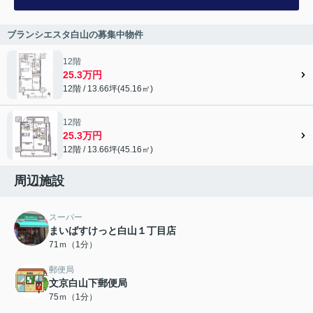
ブランシエスタ白山の募集中物件
12階
25.3万円
12階 / 13.66坪(45.16㎡)
12階
25.3万円
12階 / 13.66坪(45.16㎡)
周辺施設
スーパー
まいばすけっと白山１丁目店
71ｍ（1分）
郵便局
文京白山下郵便局
75ｍ（1分）