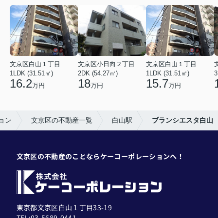
文京区白山１丁目
文京区小日向２丁目
文京区白山１丁目
1LDK (31.51㎡)
2DK (54.27㎡)
1LDK (31.51㎡)
3
16.2
18
15.7
万円
万円
万円
ョン
文京区の不動産一覧
白山駅
ブランシエスタ白山
文京区の不動産のことならケーコーポレーションへ！
東京都文京区白山１丁目33-19
TEL:03-5689-0441