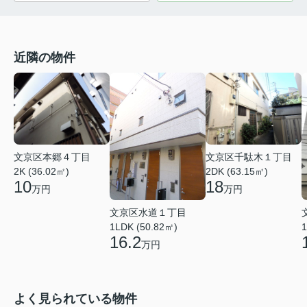
近隣の物件
文京区本郷４丁目
文京区千駄木１丁目
2K (36.02㎡)
2DK (63.15㎡)
10
18
万円
万円
文京区水道１丁目
1LDK (50.82㎡)
1
16.2
万円
よく見られている物件