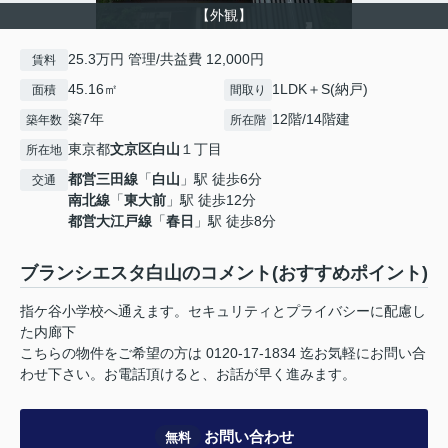
【外観】
25.3万円 管理/共益費 12,000円
賃料
45.16㎡
1LDK＋S(納戸)
面積
間取り
築7年
12階/14階建
築年数
所在階
東京都
文京区
白山
１丁目
所在地
都営三田線
「
白山
」駅 徒歩6分
交通
南北線
「
東大前
」駅 徒歩12分
都営大江戸線
「
春日
」駅 徒歩8分
ブランシエスタ白山のコメント(おすすめポイント)
指ケ谷小学校へ通えます。セキュリティとプライバシーに配慮し
た内廊下
こちらの物件をご希望の方は 0120-17-1834 迄お気軽にお問い合
わせ下さい。お電話頂けると、お話が早く進みます。
お問い合わせ
無料