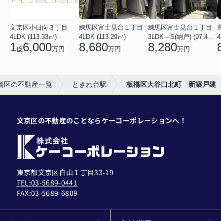
文京区小日向３丁目
練馬区富士見台１丁目
練馬区富士見台１丁目
4LDK (113.33㎡)
4LDK (113.29㎡)
3LDK＋S(納戸) (97.46㎡)
4
1
6,000
8,680
8,280
億
万円
万円
万円
橋区の不動産一覧
ときわ台駅
板橋区大谷口北町 新築戸建
文京区の不動産のことならケーコーポレーションへ！
東京都文京区白山１丁目33-19
TEL:03-5689-0441
FAX:
03-5689-6809