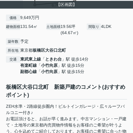
【区画図】
9,649万円
価格
131.54㎡
19.56坪
4LDK
建物面積
土地面積
間取り
(64.67㎡)
予定
築年数
東京都
板橋区
大谷口北町
所在地
東武東上線
「
ときわ台
」駅 徒歩14分
交通
有楽町線
「
小竹向原
」駅 徒歩15分
副都心線
「
小竹向原
」駅 徒歩15分
板橋区大谷口北町 新築戸建のコメント(おすすめ
ポイント)
ZEH水準・2路線徒歩圏内！ビルトインガレージ・広々ルーフバ
ルコニー付き♪
お電話頂けると、お話が早く進みます。中古マンション・一戸建
て・土地等の東京都内売買物件情報をお客様のご希望が叶うよ
う、心を込めてご紹介しております。お客様のご希望に合った物