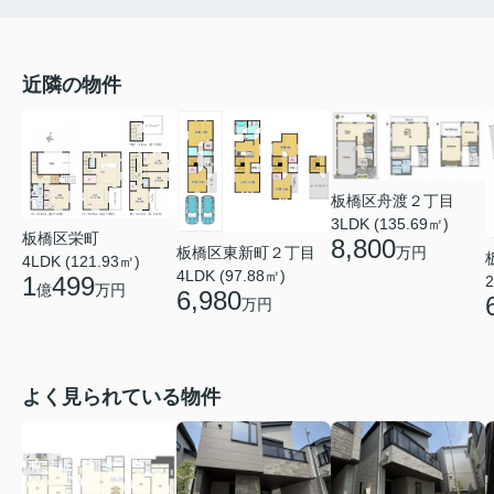
近隣の物件
板橋区舟渡２丁目
3LDK (135.69㎡)
板橋区栄町
8,800
万円
板橋区東新町２丁目
4LDK (121.93㎡)
4LDK (97.88㎡)
1
499
2
億
万円
6,980
万円
よく見られている物件