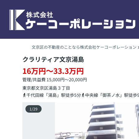
文京区の不動産のことなら株式会社ケーコーポレーション
クラリティア文京湯島
16万円～33.3万円
管理/共益費 15,000円～20,000円
東京都
文京区
湯島
３丁目
千代田線「湯島」駅徒歩5分
中央線「御茶ノ水」駅徒歩
1
/
29