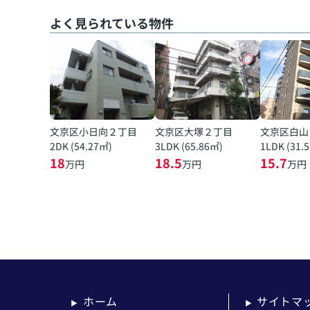
よく見られている物件
文京区小日向２丁目
文京区大塚２丁目
文京区白山
2DK (54.27㎡)
3LDK (65.86㎡)
1LDK (31.
18
18.5
15.7
万円
万円
万円
ホーム
サイトマ
▶
▶