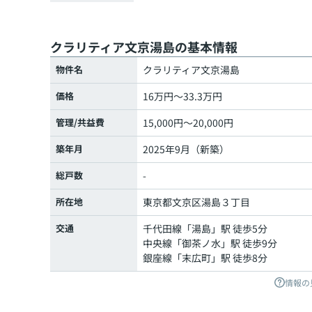
クラリティア文京湯島の基本情報
物件名
クラリティア文京湯島
価格
16万円～33.3万円
管理/共益費
15,000円～20,000円
築年月
2025年9月（新築）
総戸数
-
所在地
東京都
文京区
湯島
３丁目
交通
千代田線
「
湯島
」駅 徒歩5分
中央線
「
御茶ノ水
」駅 徒歩9分
銀座線
「
末広町
」駅 徒歩8分
情報の