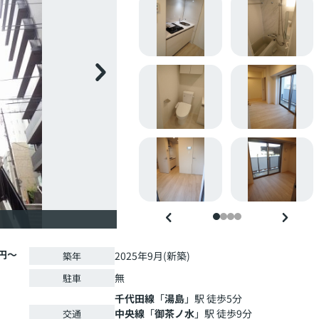
0円～
2025年9月(新築)
築年
無
駐車
千代田線
「
湯島
」駅 徒歩5分
中央線
「
御茶ノ水
」駅 徒歩9分
交通