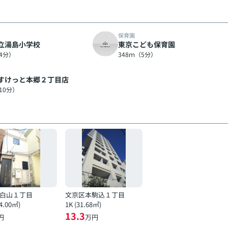
保育園
立湯島小学校
東京こども保育園
（4分）
348ｍ（5分）
すけっと本郷２丁目店
10分）
白山１丁目
文京区本駒込１丁目
4.00㎡)
1K (31.68㎡)
13.3
円
万円