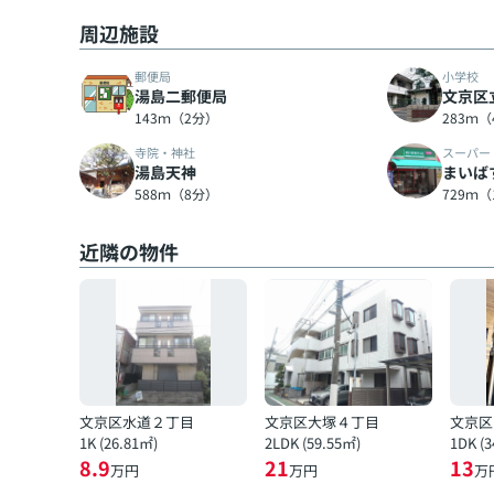
周辺施設
郵便局
小学校
湯島二郵便局
文京区
143ｍ（2分）
283ｍ
寺院・神社
スーパー
湯島天神
まいば
588ｍ（8分）
729ｍ（
近隣の物件
文京区水道２丁目
文京区大塚４丁目
文京区
1K (26.81㎡)
2LDK (59.55㎡)
1DK (3
8.9
21
13
万円
万円
万