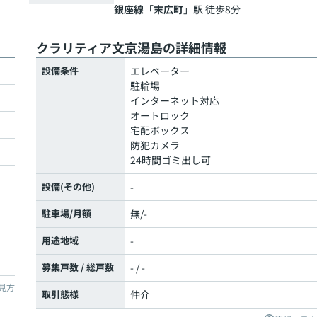
銀座線
「
末広町
」駅 徒歩8分
クラリティア文京湯島の詳細情報
設備条件
エレベーター
駐輪場
インターネット対応
オートロック
宅配ボックス
防犯カメラ
24時間ゴミ出し可
設備(その他)
-
駐車場/月額
無/-
用途地域
-
募集戸数 / 総戸数
- / -
見方
取引態様
仲介