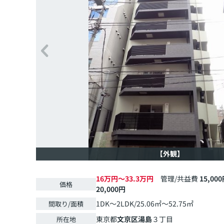
【外観】
16万円～33.3万円
管理/共益費
15,00
価格
20,000円
1DK～2LDK/25.06㎡～52.75㎡
間取り/面積
東京都
文京区
湯島
３丁目
所在地