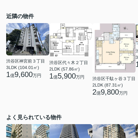
近隣の物件
3
渋谷区神宮前３丁目
渋谷区代々木２丁目
3LDK (104.01㎡)
2LDK (57.86㎡)
1
9,600
1
5,900
億
万円
億
万円
渋谷区千駄ヶ谷３丁目
2LDK (87.31㎡)
2
9,800
億
万円
よく見られている物件