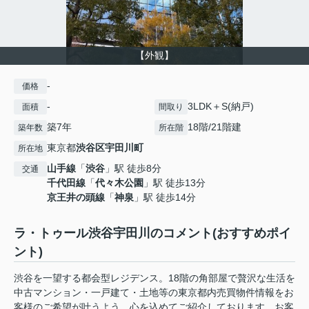
【外観】
-
価格
-
3LDK＋S(納戸)
面積
間取り
築7年
18階/21階建
築年数
所在階
東京都
渋谷区
宇田川町
所在地
山手線
「
渋谷
」駅 徒歩8分
交通
千代田線
「
代々木公園
」駅 徒歩13分
京王井の頭線
「
神泉
」駅 徒歩14分
ラ・トゥール渋谷宇田川のコメント(おすすめポイ
ント)
渋谷を一望する都会型レジデンス。18階の角部屋で贅沢な生活を
中古マンション・一戸建て・土地等の東京都内売買物件情報をお
客様のご希望が叶うよう、心を込めてご紹介しております。お客