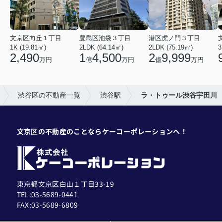
文京区向丘１丁目
豊島区池袋３丁目
港区虎ノ門３丁目
1K (19.81㎡)
2LDK (64.14㎡)
2LDK (75.19㎡)
3
2,490
1
4,500
2
9,999
万円
億
万円
億
万円
渋谷区の不動産一覧
渋谷駅
ラ・トゥール渋谷宇田川
文京区の不動産のことならケーコーポレーションへ！
東京都文京区白山１丁目33-19
TEL:03-5689-0441
FAX:
03-5689-6809