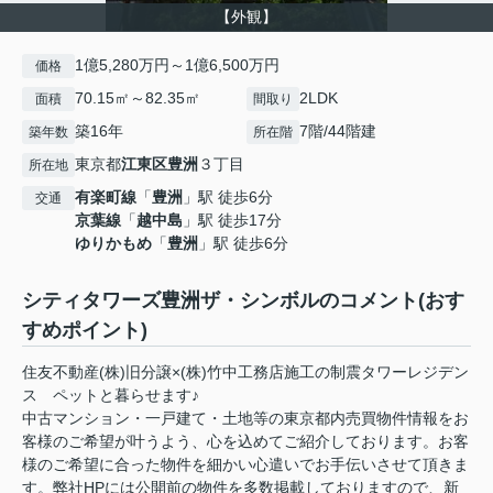
【外観】
1億5,280万円～1億6,500万円
価格
70.15㎡～82.35㎡
2LDK
面積
間取り
築16年
7階/44階建
築年数
所在階
東京都
江東区
豊洲
３丁目
所在地
有楽町線
「
豊洲
」駅 徒歩6分
交通
京葉線
「
越中島
」駅 徒歩17分
ゆりかもめ
「
豊洲
」駅 徒歩6分
シティタワーズ豊洲ザ・シンボルのコメント(おす
すめポイント)
住友不動産(株)旧分譲×(株)竹中工務店施工の制震タワーレジデン
ス ペットと暮らせます♪
中古マンション・一戸建て・土地等の東京都内売買物件情報をお
客様のご希望が叶うよう、心を込めてご紹介しております。お客
様のご希望に合った物件を細かい心遣いでお手伝いさせて頂きま
す。弊社HPには公開前の物件を多数掲載しておりますので、新