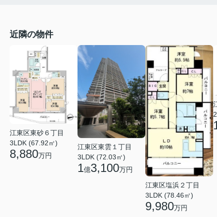
近隣の物件
2
江東区東砂６丁目
3LDK (67.92㎡)
江東区東雲１丁目
8,880
万円
3LDK (72.03㎡)
1
3,100
億
万円
江東区塩浜２丁目
3LDK (78.46㎡)
9,980
万円