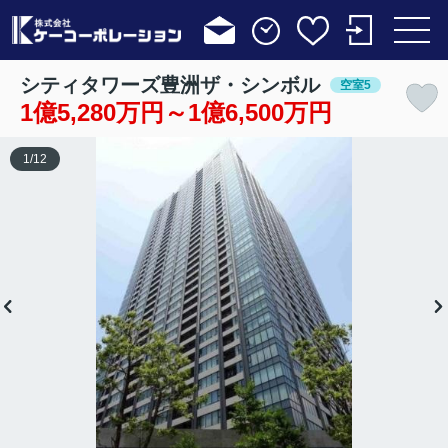
シティタワーズ豊洲ザ・シンボル
空室5
1億5,280万円～1億6,500万円
1
/
12