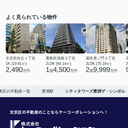
よく見られている物件
文京区向丘１丁目
豊島区池袋３丁目
港区虎ノ門３丁目
1K (19.81㎡)
2LDK (64.14㎡)
2LDK (75.19㎡)
3
2,490
1
4,500
2
9,999
万円
億
万円
億
万円
東区の不動産一覧
豊洲駅
シティタワーズ豊洲ザ・シンボル
文京区の不動産のことならケーコーポレーションへ！