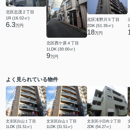
北区志茂２丁目
1R (16.02㎡)
北区滝野川５丁目
6.3
万円
2DK (51.35㎡)
1
18
万円
北区西ケ原４丁目
1LDK (30.00㎡)
9
万円
よく見られている物件
文京区白山１丁目
文京区白山１丁目
文京区小日向２丁目
1LDK (31.51㎡)
1LDK (31.51㎡)
2DK (54.27㎡)
3