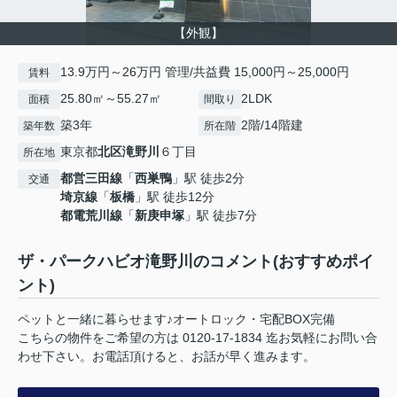
【外観】
13.9万円～26万円 管理/共益費 15,000円～25,000円
賃料
25.80㎡～55.27㎡
2LDK
面積
間取り
築3年
2階/14階建
築年数
所在階
東京都
北区
滝野川
６丁目
所在地
都営三田線
「
西巣鴨
」駅 徒歩2分
交通
埼京線
「
板橋
」駅 徒歩12分
都電荒川線
「
新庚申塚
」駅 徒歩7分
ザ・パークハビオ滝野川のコメント(おすすめポイ
ント)
ペットと一緒に暮らせます♪オートロック・宅配BOX完備
こちらの物件をご希望の方は 0120-17-1834 迄お気軽にお問い合
わせ下さい。お電話頂けると、お話が早く進みます。