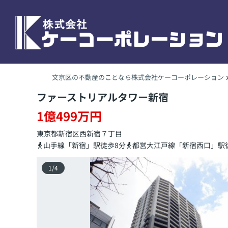
文京区の不動産のことなら株式会社ケーコーポレーション
ファーストリアルタワー新宿
1億499万円
東京都
新宿区
西新宿
７丁目
山手線「新宿」駅徒歩8分
都営大江戸線「新宿西口」駅
1
/
4