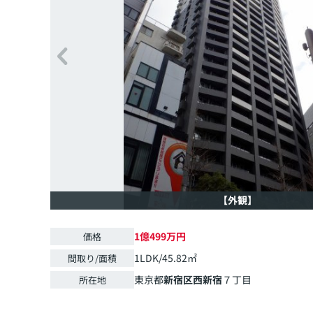
【外観】
1億499万円
価格
1LDK/45.82㎡
間取り/面積
東京都
新宿区
西新宿
７丁目
所在地