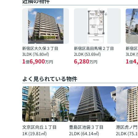
近隣の物件
新宿区大久保３丁目
新宿区高田馬場２丁目
新宿区
3LDK (76.80㎡)
2LDK (53.69㎡)
3LDK 
1
6,900
6,280
1
4
億
万円
万円
億
よく見られている物件
文京区向丘１丁目
豊島区池袋３丁目
港区虎ノ門
1K (19.81㎡)
2LDK (64.14㎡)
2LDK (75.