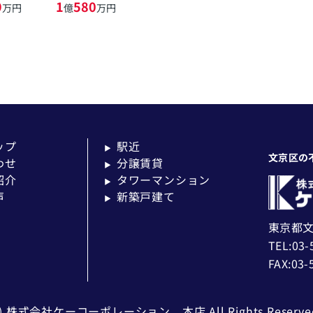
9
1
580
万円
億
万円
ップ
駅近
▶
文京区の
わせ
分譲賃貸
▶
紹介
タワーマンション
▶
声
新築戸建て
▶
東京都文
TEL:03-
FAX:03-
c) 株式会社ケーコーポレーション 本店 All Rights Reserve