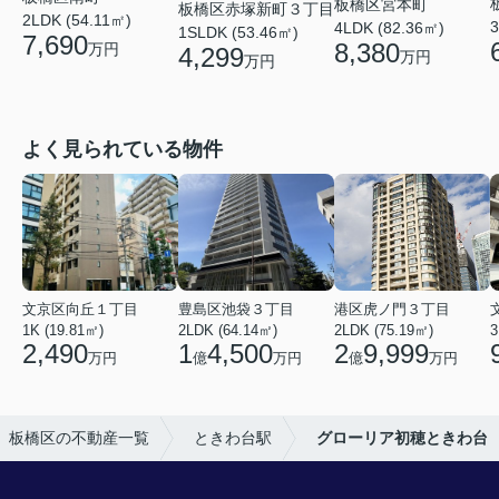
板橋区宮本町
板橋区赤塚新町３丁目
2LDK (54.11㎡)
3
4LDK (82.36㎡)
1SLDK (53.46㎡)
7,690
8,380
万円
4,299
万円
万円
よく見られている物件
文京区向丘１丁目
豊島区池袋３丁目
港区虎ノ門３丁目
1K (19.81㎡)
2LDK (64.14㎡)
2LDK (75.19㎡)
3
2,490
1
4,500
2
9,999
万円
億
万円
億
万円
板橋区の不動産一覧
ときわ台駅
グローリア初穂ときわ台