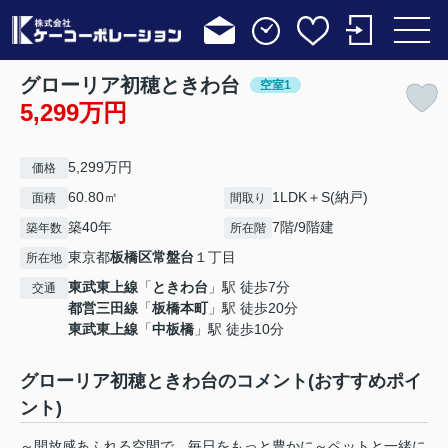
グローリア初穂ときわ台
空室1
5,299万円
5,299万円
価格
60.80㎡
1LDK＋S(納戸)
面積
間取り
築40年
7階/9階建
築年数
所在階
東京都
板橋区
常盤台
１丁目
所在地
東武東上線
「
ときわ台
」駅 徒歩7分
交通
都営三田線
「
板橋本町
」駅 徒歩20分
東武東上線
「
中板橋
」駅 徒歩10分
グローリア初穂ときわ台のコメント(おすすめポイ
ント)
～開放感あふれる空間で、毎日をもっと豊かに～ペットと一緒に