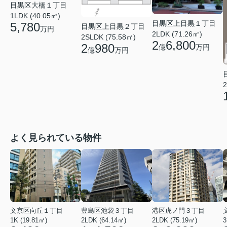
目黒区大橋１丁目
1LDK (40.05㎡)
目黒区上目黒１丁目
5,780
目黒区上目黒２丁目
万円
2LDK (71.26㎡)
2SLDK (75.58㎡)
2
6,800
2
980
億
万円
億
万円
2
よく見られている物件
文京区向丘１丁目
豊島区池袋３丁目
港区虎ノ門３丁目
1K (19.81㎡)
2LDK (64.14㎡)
2LDK (75.19㎡)
3