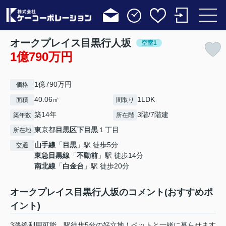
オークプレイス目黒行人坂
空室1
1億790万円
1億790万円
価格
40.06㎡
1LDK
面積
間取り
築14年
3階/7階建
築年数
所在階
東京都
目黒区
下目黒
１丁目
所在地
山手線
「
目黒
」駅 徒歩5分
交通
東急目黒線
「
不動前
」駅 徒歩14分
南北線
「
白金台
」駅 徒歩20分
オークプレイス目黒行人坂のコメント(おすすめポ
イント)
3路線利用可能、駅徒歩5分の好立地！ペットと一緒に暮らせます