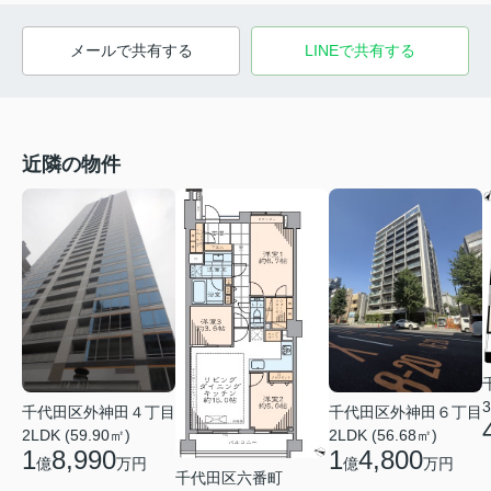
メールで共有する
LINEで共有する
近隣の物件
3
千代田区外神田４丁目
千代田区外神田６丁目
2LDK (59.90㎡)
2LDK (56.68㎡)
1
8,990
1
4,800
億
万円
億
万円
千代田区六番町