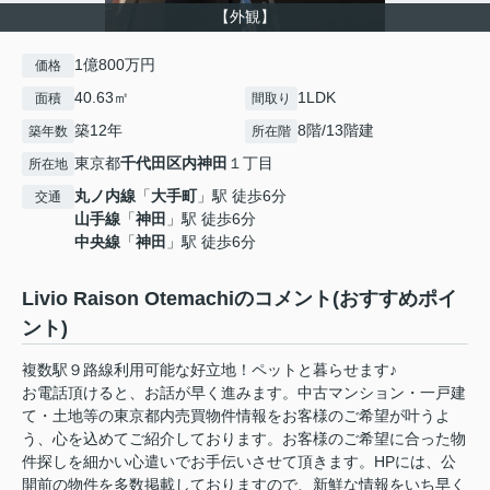
【外観】
1億800万円
価格
40.63㎡
1LDK
面積
間取り
築12年
8階/13階建
築年数
所在階
東京都
千代田区
内神田
１丁目
所在地
丸ノ内線
「
大手町
」駅 徒歩6分
交通
山手線
「
神田
」駅 徒歩6分
中央線
「
神田
」駅 徒歩6分
Livio Raison Otemachiのコメント(おすすめポイ
ント)
複数駅９路線利用可能な好立地！ペットと暮らせます♪
お電話頂けると、お話が早く進みます。中古マンション・一戸建
て・土地等の東京都内売買物件情報をお客様のご希望が叶うよ
う、心を込めてご紹介しております。お客様のご希望に合った物
件探しを細かい心遣いでお手伝いさせて頂きます。HPには、公
開前の物件を多数掲載しておりますので、新鮮な情報をいち早く