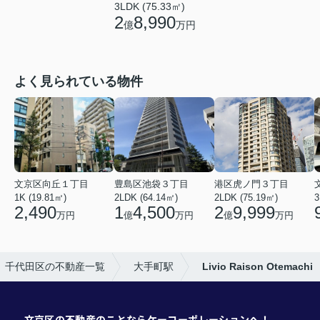
3LDK (75.33㎡)
2
8,990
億
万円
よく見られている物件
文京区向丘１丁目
豊島区池袋３丁目
港区虎ノ門３丁目
1K (19.81㎡)
2LDK (64.14㎡)
2LDK (75.19㎡)
3
2,490
1
4,500
2
9,999
万円
億
万円
億
万円
千代田区の不動産一覧
大手町駅
Livio Raison Otemachi
文京区の不動産のことならケーコーポレーションへ！