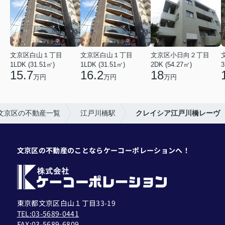
文京区白山１丁目
文京区白山１丁目
文京区小日向２丁目
1LDK (31.51㎡)
1LDK (31.51㎡)
2DK (54.27㎡)
3
15.7
16.2
18
万円
万円
万円
文京区の不動産一覧
江戸川橋駅
クレイシア江戸川橋レーヴ
文京区の不動産のことならケーコーポレーションへ！
東京都文京区白山１丁目33-19
TEL:03-5689-0441
FAX:
03-5689-6809