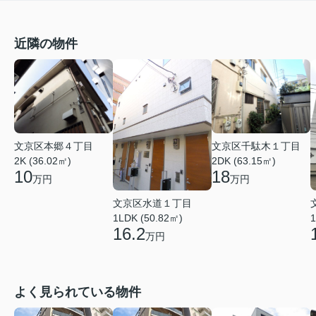
近隣の物件
文京区本郷４丁目
文京区千駄木１丁目
2K (36.02㎡)
2DK (63.15㎡)
10
18
万円
万円
文京区水道１丁目
1LDK (50.82㎡)
1
16.2
万円
よく見られている物件