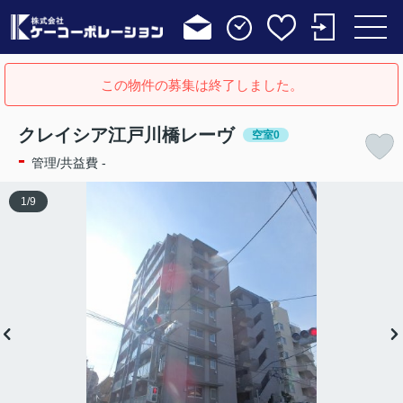
この物件の募集は終了しました。
クレイシア江戸川橋レーヴ
空室0
-
管理/共益費 -
1
/
9