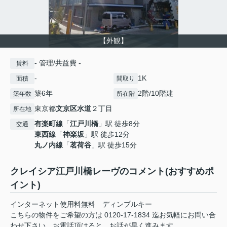
【外観】
- 管理/共益費 -
賃料
-
1K
面積
間取り
築6年
2階/10階建
築年数
所在階
東京都
文京区
水道
２丁目
所在地
有楽町線
「
江戸川橋
」駅 徒歩8分
交通
東西線
「
神楽坂
」駅 徒歩12分
丸ノ内線
「
茗荷谷
」駅 徒歩15分
クレイシア江戸川橋レーヴのコメント(おすすめポ
イント)
インターネット使用料無料 ディンプルキー
こちらの物件をご希望の方は 0120-17-1834 迄お気軽にお問い合
わせ下さい。お電話頂けると、お話が早く進みます。