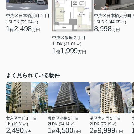
中央区日本橋浜町２丁目
中央区日本橋人形町
1SLDK (59.64㎡)
1SLDK (44.65㎡)
1
2,498
8,998
億
万円
万円
中央区銀座２丁目
1LDK (41.01㎡)
1
1,999
億
万円
よく見られている物件
文京区向丘１丁目
豊島区池袋３丁目
港区虎ノ門３丁目
1K (19.81㎡)
2LDK (64.14㎡)
2LDK (75.19㎡)
3
2,490
1
4,500
2
9,999
万円
億
万円
億
万円