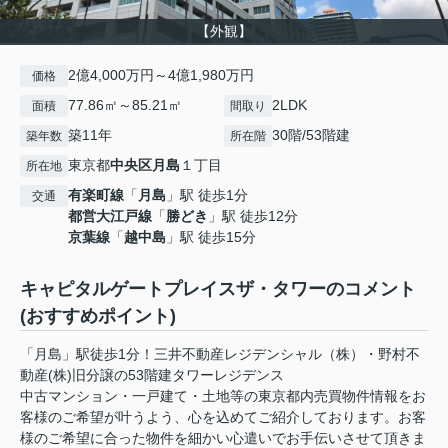
【外観】
2億4,000万円～4億1,980万円
価格
77.86㎡～85.21㎡
2LDK
面積
間取り
築11年
30階/53階建
築年数
所在階
東京都
中央区
月島
１丁目
所在地
有楽町線
「
月島
」駅 徒歩1分
交通
都営大江戸線
「
勝どき
」駅 徒歩12分
京葉線
「
越中島
」駅 徒歩15分
キャピタルゲートプレイスザ・タワーのコメント
(おすすめポイント)
「月島」駅徒歩1分！三井不動産レジデンシャル（株）・野村不
動産(株)旧分譲の53階建タワーレジデンス
中古マンション・一戸建て・土地等の東京都内売買物件情報をお
客様のご希望が叶うよう、心を込めてご紹介しております。お客
様のご希望に合った物件を細かい心遣いでお手伝いさせて頂きま