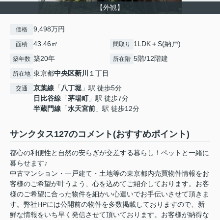
【外観】
9,498万円
価格
43.46㎡
1LDK＋S(納戸)
面積
間取り
築20年
5階/12階建
築年数
所在階
東京都
中央区
新川
１丁目
所在地
京葉線
「
八丁堀
」駅 徒歩5分
交通
日比谷線
「
茅場町
」駅 徒歩7分
半蔵門線
「
水天宮前
」駅 徒歩12分
サンクタス127のコメント(おすすめポイント)
都心の利便性と自然の安らぎが交差する暮らし！ペットと一緒に
暮らせます♪
中古マンション・一戸建て・土地等の東京都内売買物件情報をお
客様のご希望が叶うよう、心を込めてご紹介しております。お客
様のご希望に合った物件を細かい心遣いでお手伝いさせて頂きま
す。弊社HPには公開前の物件を多数掲載しておりますので、新
鮮な情報をいち早く発信させて頂いております。お客様が納得な