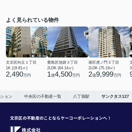
よく見られている物件
文京区向丘１丁目
豊島区池袋３丁目
港区虎ノ門３丁目
1K (19.81㎡)
2LDK (64.14㎡)
2LDK (75.19㎡)
3
2,490
1
4,500
2
9,999
万円
億
万円
億
万円
ション
中央区の不動産一覧
八丁堀駅
サンクタス127
文京区の不動産のことならケーコーポレーションへ！