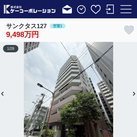
サンクタス127
空室1
9,498万円
1
/
28