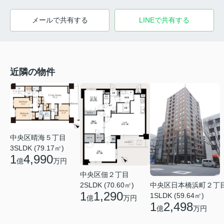
メールで共有する
LINEで共有する
近隣の物件
中央区晴海５丁目
3SLDK (79.17㎡)
1
4,990
億
万円
中央区佃２丁目
2SLDK (70.60㎡)
中央区日本橋浜町２丁
1
1,290
1SLDK (59.64㎡)
億
万円
1
2,498
億
万円