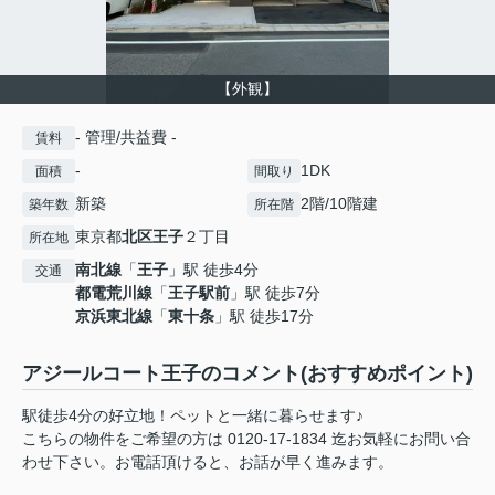
【外観】
- 管理/共益費 -
賃料
-
1DK
面積
間取り
新築
2階/10階建
築年数
所在階
東京都
北区
王子
２丁目
所在地
南北線
「
王子
」駅 徒歩4分
交通
都電荒川線
「
王子駅前
」駅 徒歩7分
京浜東北線
「
東十条
」駅 徒歩17分
アジールコート王子のコメント(おすすめポイント)
駅徒歩4分の好立地！ペットと一緒に暮らせます♪
こちらの物件をご希望の方は 0120-17-1834 迄お気軽にお問い合
わせ下さい。お電話頂けると、お話が早く進みます。