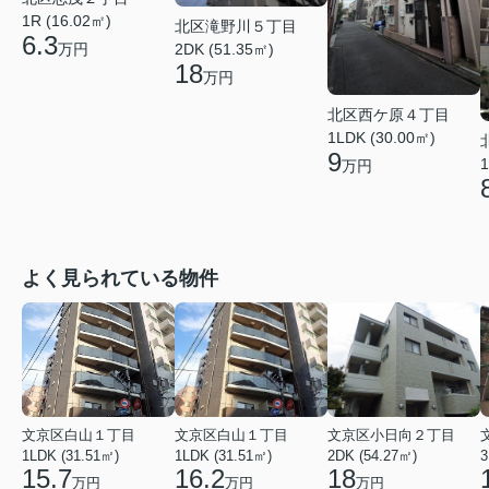
1R (16.02㎡)
北区滝野川５丁目
6.3
万円
2DK (51.35㎡)
18
万円
北区西ケ原４丁目
1LDK (30.00㎡)
9
1
万円
よく見られている物件
文京区白山１丁目
文京区白山１丁目
文京区小日向２丁目
1LDK (31.51㎡)
1LDK (31.51㎡)
2DK (54.27㎡)
3
15.7
16.2
18
万円
万円
万円