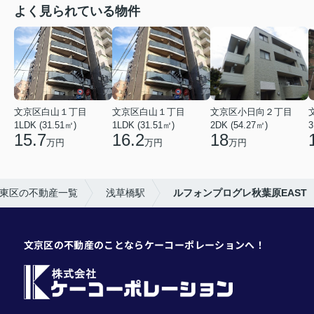
よく見られている物件
文京区白山１丁目
文京区白山１丁目
文京区小日向２丁目
1LDK (31.51㎡)
1LDK (31.51㎡)
2DK (54.27㎡)
3
15.7
16.2
18
万円
万円
万円
東区の不動産一覧
浅草橋駅
ルフォンプログレ秋葉原EAST
文京区の不動産のことならケーコーポレーションへ！