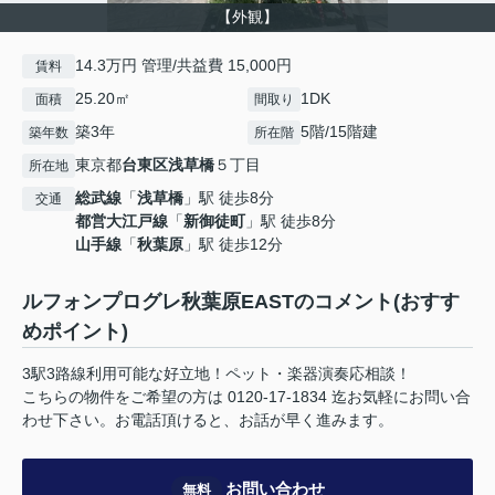
【外観】
14.3万円 管理/共益費 15,000円
賃料
25.20㎡
1DK
面積
間取り
築3年
5階/15階建
築年数
所在階
東京都
台東区
浅草橋
５丁目
所在地
総武線
「
浅草橋
」駅 徒歩8分
交通
都営大江戸線
「
新御徒町
」駅 徒歩8分
山手線
「
秋葉原
」駅 徒歩12分
ルフォンプログレ秋葉原EASTのコメント(おすす
めポイント)
3駅3路線利用可能な好立地！ペット・楽器演奏応相談！
こちらの物件をご希望の方は 0120-17-1834 迄お気軽にお問い合
わせ下さい。お電話頂けると、お話が早く進みます。
お問い合わせ
無料