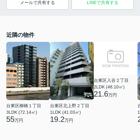
メールで共有する
LINEで共有する
近隣の物件
台東区入谷２丁目
2LDK (48.10㎡)
21.6
万円
台東区柳橋１丁目
台東区北上野２丁目
3LDK (72.14㎡)
1LDK (41.03㎡)
1
55
19.2
万円
万円