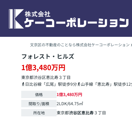
文京区の不動産のことなら株式会社ケーコーポレーション
フォレスト・ヒルズ
1億3,480万円
東京都
渋谷区
恵比寿
３丁目
日比谷線「広尾」駅徒歩9分
山手線「恵比寿」駅徒歩12
1億3,480万円
価格
2LDK/64.75㎡
間取り/面積
東京都
渋谷区
恵比寿
３丁目
所在地