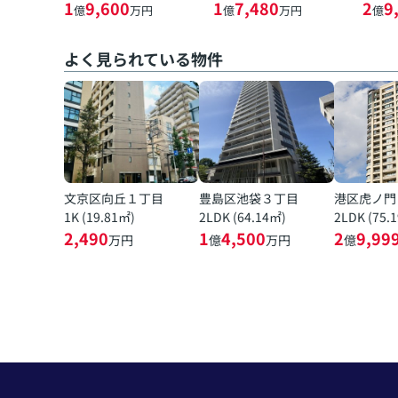
1
9,600
1
7,480
2
9
億
万円
億
万円
億
よく見られている物件
文京区向丘１丁目
豊島区池袋３丁目
港区虎ノ門
1K (19.81㎡)
2LDK (64.14㎡)
2LDK (75.
2,490
1
4,500
2
9,99
万円
億
万円
億