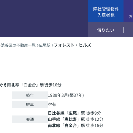
弊社管理物件
入居者様
借りたい
フォレスト・ヒルズ
渋谷区の不動産一覧
広尾駅
分
南北線「白金台」駅徒歩16分
1989年3月(築37年)
築年
空有
駐車
日比谷線
「
広尾
」駅 徒歩9分
山手線
「
恵比寿
」駅 徒歩12分
交通
南北線
「
白金台
」駅 徒歩16分