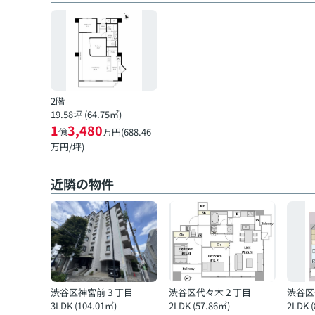
2階
19.58坪 (64.75㎡)
1
3,480
億
万円(688.46
万円/坪)
近隣の物件
渋谷区神宮前３丁目
渋谷区代々木２丁目
渋谷区
3LDK (104.01㎡)
2LDK (57.86㎡)
2LDK 