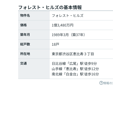
フォレスト・ヒルズの基本情報
物件名
フォレスト・ヒルズ
価格
1億3,480万円
築年月
1989年3月（築37年）
総戸数
18戸
所在地
東京都
渋谷区
恵比寿
３丁目
交通
日比谷線
「
広尾
」駅 徒歩9分
山手線
「
恵比寿
」駅 徒歩12分
南北線
「
白金台
」駅 徒歩16分
情報の