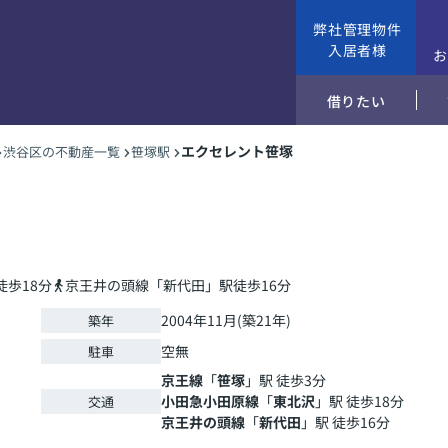
弊社管理物件
入居者様
借りたい
エクセレント笹塚
渋谷区の不動産一覧
笹塚駅
歩18分
京王井の頭線「新代田」駅徒歩16分
2004年11月(築21年)
築年
空無
駐車
京王線
「
笹塚
」駅 徒歩3分
小田急小田原線
「
東北沢
」駅 徒歩18分
交通
京王井の頭線
「
新代田
」駅 徒歩16分