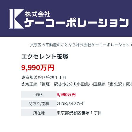
文京区の不動産のことなら株式会社ケーコーポレーション
エクセレント笹塚
9,990万円
東京都
渋谷区
笹塚
１丁目
京王線「笹塚」駅徒歩3分
小田急小田原線「東北沢」駅徒
9,990万円
価格
2LDK/54.87㎡
間取り/面積
東京都
渋谷区
笹塚
１丁目
所在地