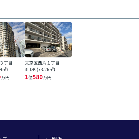
３丁目
文京区西片１丁目
19㎡)
3LDK (73.26㎡)
9
1
580
万円
億
万円
ップ
駅近