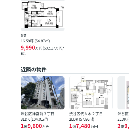
6階
16.59坪 (54.87㎡)
9,990
万円(602.17万円/
坪)
近隣の物件
渋谷区神宮前３丁目
渋谷区代々木２丁目
渋谷区
3LDK (104.01㎡)
2LDK (57.86㎡)
2LDK 
1
9,600
1
7,480
2
9
億
万円
億
万円
億