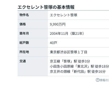
エクセレント笹塚の基本情報
物件名
エクセレント笹塚
価格
9,990万円
築年月
2004年11月（築21年）
総戸数
40戸
所在地
東京都
渋谷区
笹塚
１丁目
交通
京王線
「
笹塚
」駅 徒歩3分
小田急小田原線
「
東北沢
」駅 徒歩18分
京王井の頭線
「
新代田
」駅 徒歩16分
情報の