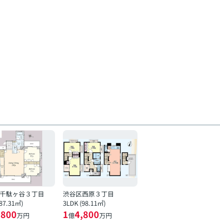
千駄ヶ谷３丁目
渋谷区西原３丁目
(87.31㎡)
3LDK (98.11㎡)
,800
1
4,800
万円
億
万円