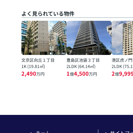
よく見られている物件
文京区向丘１丁目
豊島区池袋３丁目
港区虎ノ門
1K (19.81㎡)
2LDK (64.14㎡)
2LDK (75.
2,490
1
4,500
2
9,99
万円
億
万円
億
ホーム
サイトマ