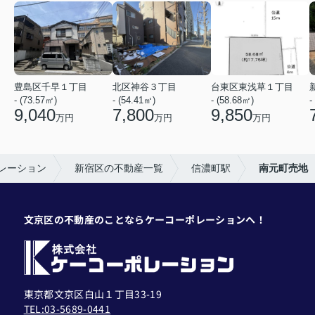
豊島区千早１丁目
北区神谷３丁目
台東区東浅草１丁目
- (73.57㎡)
- (54.41㎡)
- (58.68㎡)
-
9,040
7,800
9,850
万円
万円
万円
レーション
新宿区の不動産一覧
信濃町駅
南元町売地
文京区の不動産のことならケーコーポレーションへ！
東京都文京区白山１丁目33-19
TEL:03-5689-0441