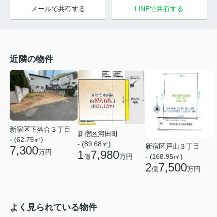
メールで共有する
LINEで共有する
近隣の物件
新宿区下落合３丁目
新宿区河田町
- (62.75㎡)
- (89.68㎡)
新宿区戸山３丁目
7,300
万円
1
7,980
億
万円
- (168.95㎡)
2
7,500
億
万円
よく見られている物件