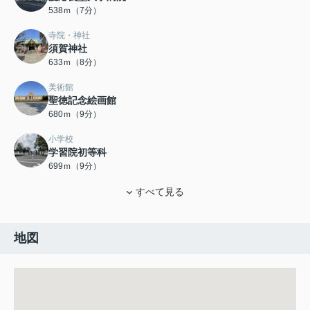
538ｍ（7分）
寺院・神社
須賀神社
633ｍ（8分）
美術館
聖徳記念絵画館
680ｍ（9分）
小学校
学習院初等科
699ｍ（9分）
すべて見る
地図