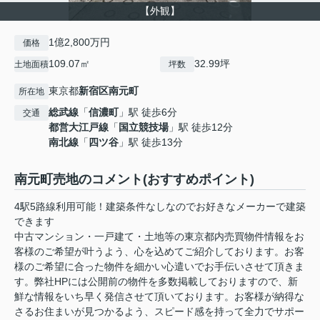
【外観】
1億2,800万円
価格
109.07㎡
32.99坪
土地面積
坪数
東京都
新宿区
南元町
所在地
総武線
「
信濃町
」駅 徒歩6分
交通
都営大江戸線
「
国立競技場
」駅 徒歩12分
南北線
「
四ツ谷
」駅 徒歩13分
南元町売地のコメント(おすすめポイント)
4駅5路線利用可能！建築条件なしなのでお好きなメーカーで建築
できます
中古マンション・一戸建て・土地等の東京都内売買物件情報をお
客様のご希望が叶うよう、心を込めてご紹介しております。お客
様のご希望に合った物件を細かい心遣いでお手伝いさせて頂きま
す。弊社HPには公開前の物件を多数掲載しておりますので、新
鮮な情報をいち早く発信させて頂いております。お客様が納得な
さるお住まいが見つかるよう、スピード感を持って全力でサポー