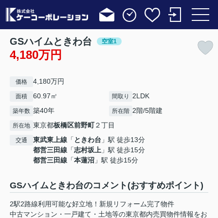
GSハイムときわ台
空室1
4,180万円
4,180万円
価格
60.97㎡
2LDK
面積
間取り
築40年
2階/5階建
築年数
所在階
東京都
板橋区
前野町
２丁目
所在地
東武東上線
「
ときわ台
」駅 徒歩13分
交通
都営三田線
「
志村坂上
」駅 徒歩15分
都営三田線
「
本蓮沼
」駅 徒歩15分
GSハイムときわ台のコメント(おすすめポイント)
2駅2路線利用可能な好立地！新規リフォーム完了物件
中古マンション・一戸建て・土地等の東京都内売買物件情報をお