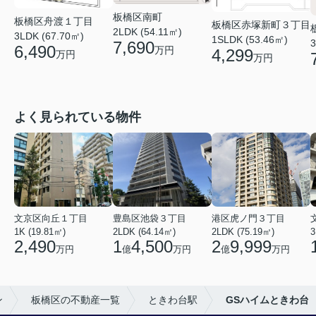
板橋区南町
板橋区舟渡１丁目
板橋区赤塚新町３丁目
2LDK (54.11㎡)
3LDK (67.70㎡)
1SLDK (53.46㎡)
3
7,690
6,490
万円
4,299
万円
万円
よく見られている物件
文京区向丘１丁目
豊島区池袋３丁目
港区虎ノ門３丁目
1K (19.81㎡)
2LDK (64.14㎡)
2LDK (75.19㎡)
3
2,490
1
4,500
2
9,999
万円
億
万円
億
万円
ン
板橋区の不動産一覧
ときわ台駅
GSハイムときわ台