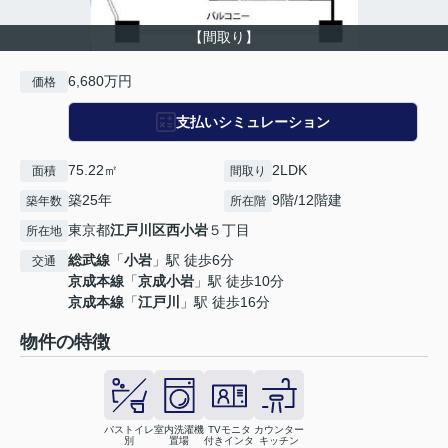
【間取り】
6,680万円
価格
支払いシミュレーション
75.22㎡
2LDK
面積
間取り
築25年
9階/12階建
築年数
所在階
東京都
江戸川区
西小岩
５丁目
所在地
総武線
「
小岩
」駅 徒歩6分
交通
京成本線
「
京成小岩
」駅 徒歩10分
京成本線
「
江戸川
」駅 徒歩16分
物件の特徴
バストイレ
室内洗濯機
TVモニタ
カウンター
別
置場
付きインタ
キッチン