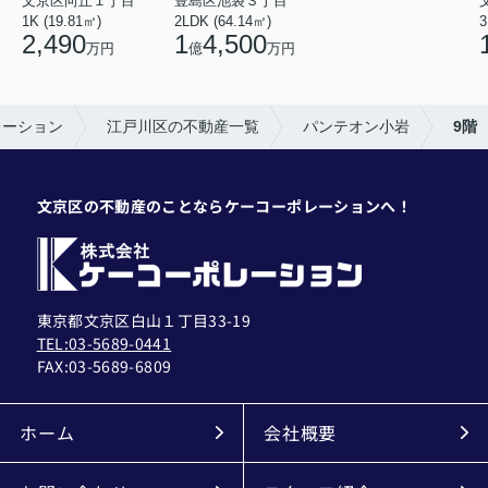
文京区向丘１丁目
豊島区池袋３丁目
1K (19.81㎡)
2LDK (64.14㎡)
3
2,490
1
4,500
万円
億
万円
レーション
江戸川区の不動産一覧
パンテオン小岩
9階
文京区の不動産のことならケーコーポレーションへ！
東京都文京区白山１丁目33-19
TEL:03-5689-0441
FAX:
03-5689-6809
ホーム
会社概要