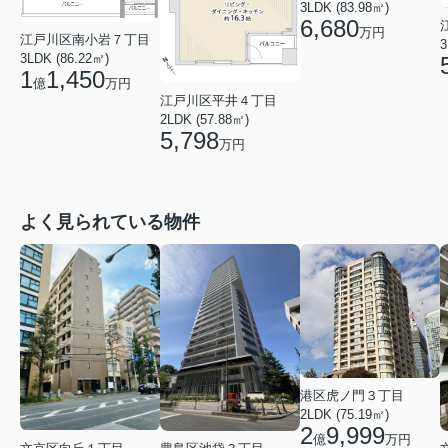
3LDK (83.98㎡)
6,680
万円
江戸川区南小岩７丁目
3
3LDK (86.22㎡)
1
1,450
億
万円
江戸川区平井４丁目
2LDK (57.88㎡)
5,798
万円
よく見られている物件
港区虎ノ門３丁目
2LDK (75.19㎡)
2
9,999
億
万円