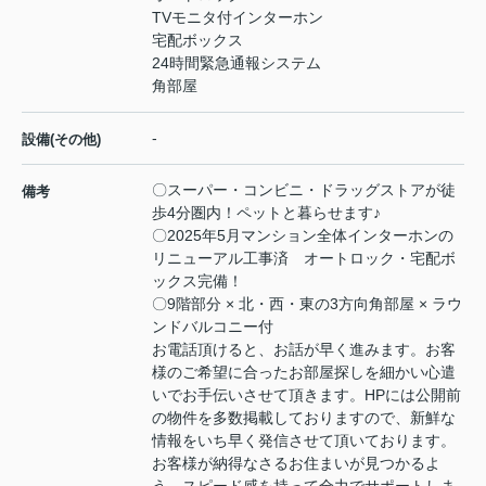
TVモニタ付インターホン
宅配ボックス
24時間緊急通報システム
角部屋
-
設備(その他)
〇スーパー・コンビニ・ドラッグストアが徒
備考
歩4分圏内！ペットと暮らせます♪
〇2025年5月マンション全体インターホンの
リニューアル工事済 オートロック・宅配ボ
ックス完備！
〇9階部分 × 北・西・東の3方向角部屋 × ラウ
ンドバルコニー付
お電話頂けると、お話が早く進みます。お客
様のご希望に合ったお部屋探しを細かい心遣
いでお手伝いさせて頂きます。HPには公開前
の物件を多数掲載しておりますので、新鮮な
情報をいち早く発信させて頂いております。
お客様が納得なさるお住まいが見つかるよ
う、スピード感を持って全力でサポートしま