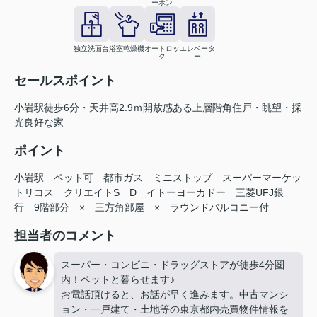
ーホン
独立洗面台
浴室乾燥機
オートロッ
エレベータ
ク
ー
セールスポイント
小岩駅徒歩6分・天井高2.9ｍ開放感ある上層階角住戸・眺望・採
光良好な家
ポイント
小岩駅
ペット可
都市ガス
ミニストップ
スーパーマーケッ
トリコス
クリエイトS
D
イトーヨーカドー
三菱UFJ銀
行
9階部分
×
三方角部屋
×
ラウンドバルコニー付
担当者のコメント
スーパー・コンビニ・ドラッグストアが徒歩4分圏
内！ペットと暮らせます♪
お電話頂けると、お話が早く進みます。中古マンシ
ョン・一戸建て・土地等の東京都内売買物件情報を