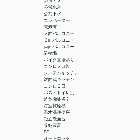
都市ガス
公営水道
公共下水
エレベーター
電気有
２面バルコニー
３面バルコニー
両面バルコニー
駐輪場
バイク置場あり
コンロ２口以上
システムキッチン
対面式キッチン
コンロ３口
バス・トイレ別
追焚機能浴室
浴室乾燥機
温水洗浄便座
独立洗面台
収納豊富
BS
オートロック