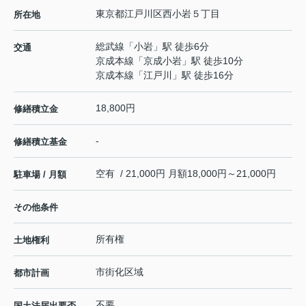
東京都
江戸川区
西小岩
５丁目
所在地
総武線
「
小岩
」駅 徒歩6分
交通
京成本線
「
京成小岩
」駅 徒歩10分
京成本線
「
江戸川
」駅 徒歩16分
18,800円
修繕積立金
-
修繕積立基金
空有 / 21,000円 月額18,000円～21,000円
駐車場 / 月額
その他条件
所有権
土地権利
市街化区域
都市計画
不要
国土法届出要否