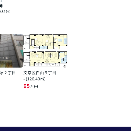
社
神
（35分）
塚２丁目
文京区白山５丁目
- (126.40㎡)
65
万円