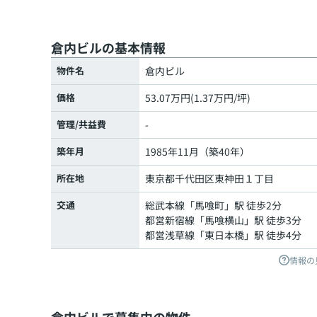
倉内ビルの基本情報
物件名
倉内ビル
価格
53.07万円(1.37万円/坪)
管理/共益費
-
築年月
1985年11月（築40年）
所在地
東京都
千代田区
東神田
１丁目
交通
総武本線
「
馬喰町
」駅 徒歩2分
都営新宿線
「
馬喰横山
」駅 徒歩3分
都営浅草線
「
東日本橋
」駅 徒歩4分
情報の