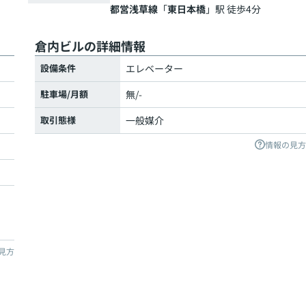
都営浅草線
「
東日本橋
」駅 徒歩4分
倉内ビルの詳細情報
設備条件
エレベーター
駐車場/月額
無/-
取引態様
一般媒介
情報の見方
見方