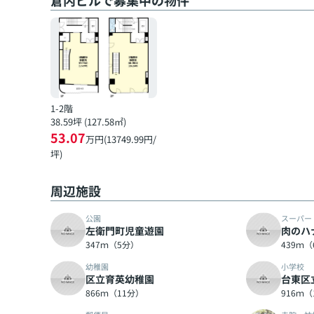
倉内ビルで募集中の物件
1-2階
38.59坪 (127.58㎡)
53.07
万円(13749.99円/
坪)
周辺施設
公園
スーパー
左衛門町児童遊園
肉のハ
347ｍ（5分）
439ｍ
幼稚園
小学校
区立育英幼稚園
台東区
866ｍ（11分）
916ｍ（