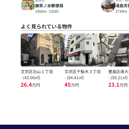
郵便局
寺院・神
御茶ノ水郵便局
湯島天
1950ｍ（25分）
2739ｍ
よく見られている物件
文京区白山１丁目
文京区千駄木３丁目
豊島区南大
- (42.00㎡)
- (84.41㎡)
- (59.21㎡)
26.4
45
23.1
万円
万円
万円