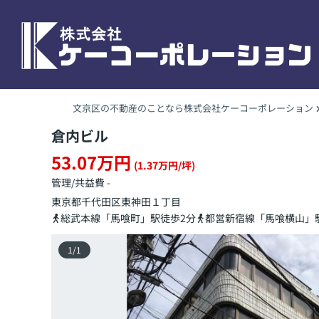
文京区の不動産のことなら株式会社ケーコーポレーション
倉内ビル
53.07万円
(1.37万円/坪)
管理/共益費 -
東京都
千代田区
東神田
１丁目
総武本線「馬喰町」駅徒歩2分
都営新宿線「馬喰横山」
1
/
1