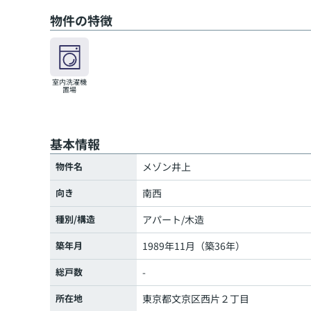
物件の特徴
室内洗濯機
置場
基本情報
物件名
メゾン井上
向き
南西
種別/構造
アパート/木造
築年月
1989年11月（築36年）
総戸数
-
所在地
東京都
文京区
西片
２丁目