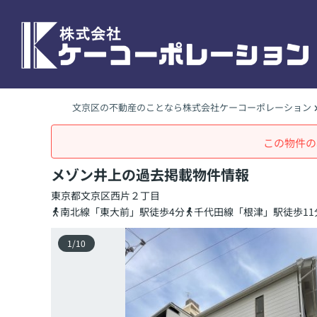
文京区の不動産のことなら株式会社ケーコーポレーション
この物件の
メゾン井上の過去掲載物件情報
東京都
文京区
西片
２丁目
南北線「東大前」駅徒歩4分
千代田線「根津」駅徒歩11
1
/
10