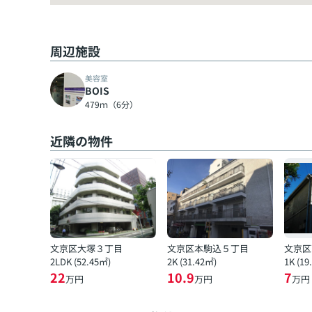
周辺施設
美容室
BOIS
479ｍ（6分）
近隣の物件
文京区大塚３丁目
文京区本駒込５丁目
文京区
2LDK (52.45㎡)
2K (31.42㎡)
1K (19
22
10.9
7
万円
万円
万円