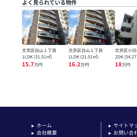
よく見られている物件
文京区白山１丁目
文京区白山１丁目
文京区小日
1LDK (31.51㎡)
1LDK (31.51㎡)
2DK (54.2
15.7
16.2
18
万円
万円
万円
ホーム
サイトマ
▶
▶
会社概要
お問い合
▶
▶