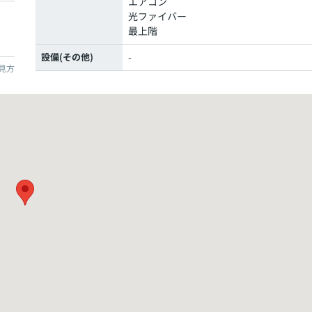
エアコン
光ファイバー
最上階
設備(その他)
-
見方