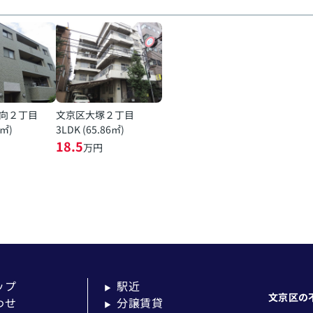
向２丁目
文京区大塚２丁目
7㎡)
3LDK (65.86㎡)
18.5
万円
ップ
駅近
▶
文京区の
わせ
分譲賃貸
▶