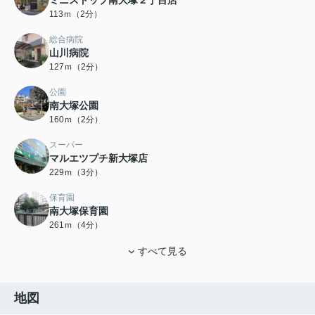
113ｍ（2分）
総合病院
山川病院
127ｍ（2分）
公園
南大塚公園
160ｍ（2分）
スーパー
マルエツプチ新大塚店
229ｍ（3分）
保育園
南大塚保育園
261ｍ（4分）
すべて見る
地図