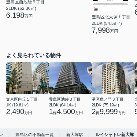
豊島区西池袋５丁目
2
2LDK (52.36㎡)
6,198
万円
豊島区北大塚１丁目
2LDK (54.59㎡)
7,998
万円
よく見られている物件
文京区向丘１丁目
豊島区池袋３丁目
港区虎ノ門３丁目
1K (19.81㎡)
2LDK (64.14㎡)
2LDK (75.19㎡)
3
2,490
1
4,500
2
9,999
万円
億
万円
億
万円
ン
豊島区の不動産一覧
新大塚駅
ルイシャトレ新大塚