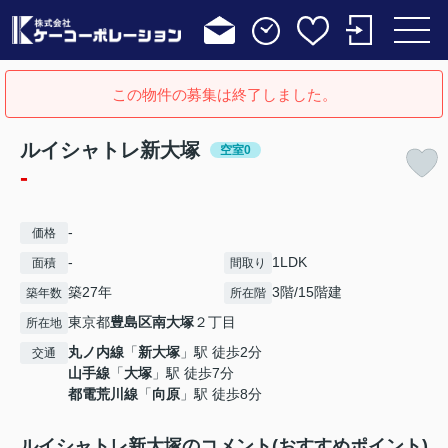
この物件の募集は終了しました。
ルイシャトレ新大塚
空室0
-
-
価格
-
1LDK
面積
間取り
築27年
3階/15階建
築年数
所在階
東京都
豊島区
南大塚
２丁目
所在地
丸ノ内線
「
新大塚
」駅 徒歩2分
交通
山手線
「
大塚
」駅 徒歩7分
都電荒川線
「
向原
」駅 徒歩8分
ルイシャトレ新大塚のコメント(おすすめポイント)