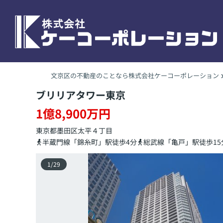
文京区の不動産のことなら株式会社ケーコーポレーション
ブリリアタワー東京
1億8,900万円
東京都
墨田区
太平
４丁目
半蔵門線「錦糸町」駅徒歩4分
総武線「亀戸」駅徒歩15
1
/
29