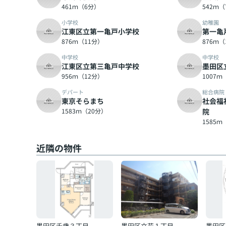
461ｍ（6分）
542ｍ
小学校
幼稚園
江東区立第一亀戸小学校
第一亀
876ｍ（11分）
876ｍ（
中学校
中学校
江東区立第三亀戸中学校
墨田区
956ｍ（12分）
1007ｍ
デパート
総合病院
東京そらまち
社会福
1583ｍ（20分）
院
1585ｍ
近隣の物件
墨田区千歳３丁目
墨田区立花１丁目
墨田区