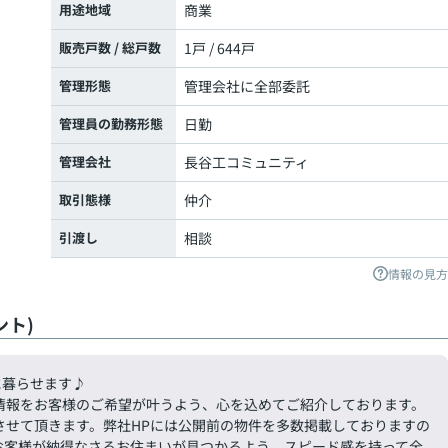
用途地域
商業
販売戸数 / 総戸数
1戸 / 644戸
管理形態
管理会社に全部委託
管理員の勤務形態
日勤
管理会社
長谷工コミュニティ
取引態様
仲介
引渡し
相談
情報の見方
ト)
に暮らせます♪
情報をお客様のご希望が叶うよう、心を込めてご紹介しております。
させて頂きます。弊社HPには公開前の物件を多数掲載しておりますの
お客様が納得なさるお住まいが見つかるよう、スピード感を持って全