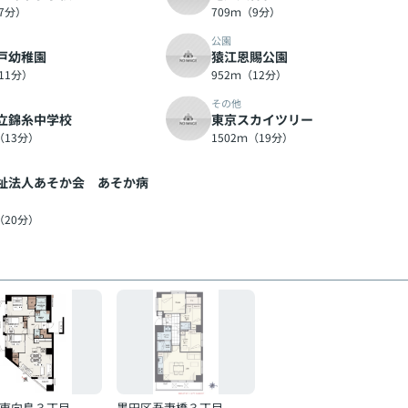
（7分）
709ｍ（9分）
公園
戸幼稚園
猿江恩賜公園
11分）
952ｍ（12分）
その他
立錦糸中学校
東京スカイツリー
（13分）
1502ｍ（19分）
祉法人あそか会 あそか病
（20分）
東向島３丁目
墨田区吾妻橋３丁目