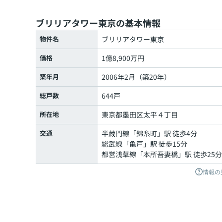
ブリリアタワー東京の基本情報
物件名
ブリリアタワー東京
価格
1億8,900万円
築年月
2006年2月（築20年）
総戸数
644戸
所在地
東京都
墨田区
太平
４丁目
交通
半蔵門線
「
錦糸町
」駅 徒歩4分
総武線
「
亀戸
」駅 徒歩15分
都営浅草線
「
本所吾妻橋
」駅 徒歩25分
情報の