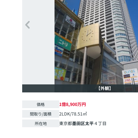
【外観】
1億8,900万円
価格
2LDK/78.51㎡
間取り/面積
東京都
墨田区
太平
４丁目
所在地