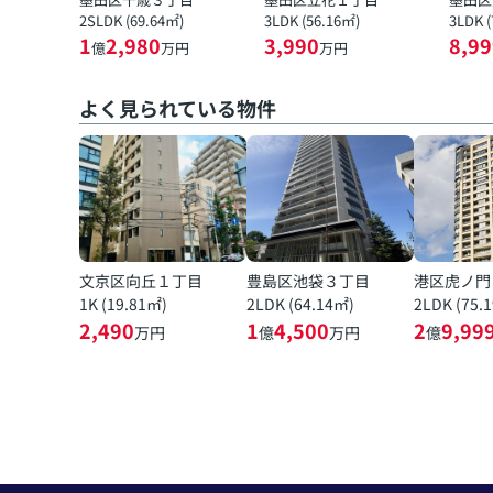
2SLDK (69.64㎡)
3LDK (56.16㎡)
3LDK 
1
2,980
3,990
8,99
億
万円
万円
よく見られている物件
文京区向丘１丁目
豊島区池袋３丁目
港区虎ノ門
1K (19.81㎡)
2LDK (64.14㎡)
2LDK (75.
2,490
1
4,500
2
9,99
万円
億
万円
億