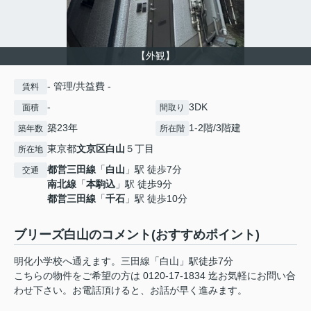
【外観】
- 管理/共益費 -
賃料
-
3DK
面積
間取り
築23年
1-2階/3階建
築年数
所在階
東京都
文京区
白山
５丁目
所在地
都営三田線
「
白山
」駅 徒歩7分
交通
南北線
「
本駒込
」駅 徒歩9分
都営三田線
「
千石
」駅 徒歩10分
ブリーズ白山のコメント(おすすめポイント)
明化小学校へ通えます。三田線「白山」駅徒歩7分
こちらの物件をご希望の方は 0120-17-1834 迄お気軽にお問い合
わせ下さい。お電話頂けると、お話が早く進みます。