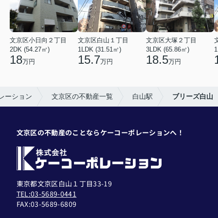
文京区小日向２丁目
文京区白山１丁目
文京区大塚２丁目
2DK (54.27㎡)
1LDK (31.51㎡)
3LDK (65.86㎡)
1
18
15.7
18.5
万円
万円
万円
レーション
文京区の不動産一覧
白山駅
ブリーズ白山
文京区の不動産のことならケーコーポレーションへ！
東京都文京区白山１丁目33-19
TEL:03-5689-0441
FAX:
03-5689-6809