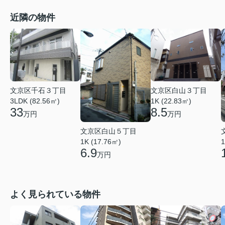
近隣の物件
文京区千石３丁目
文京区白山３丁目
3LDK (82.56㎡)
1K (22.83㎡)
33
8.5
万円
万円
文京区白山５丁目
1K (17.76㎡)
1
6.9
万円
よく見られている物件