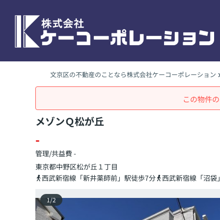
文京区の不動産のことなら株式会社ケーコーポレーション
この物件の
メゾンＱ松が丘
-
管理/共益費 -
東京都
中野区
松が丘
１丁目
西武新宿線「新井薬師前」駅徒歩7分
西武新宿線「沼袋
1
/
2