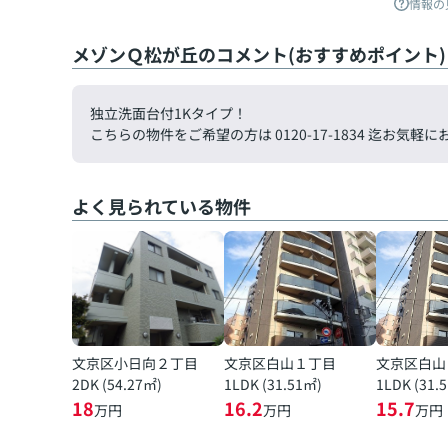
情報の
メゾンＱ松が丘のコメント(おすすめポイント)
独立洗面台付1Kタイプ！
こちらの物件をご希望の方は 0120-17-1834 迄お
よく見られている物件
文京区小日向２丁目
文京区白山１丁目
文京区白山
2DK (54.27㎡)
1LDK (31.51㎡)
1LDK (31.
18
16.2
15.7
万円
万円
万円