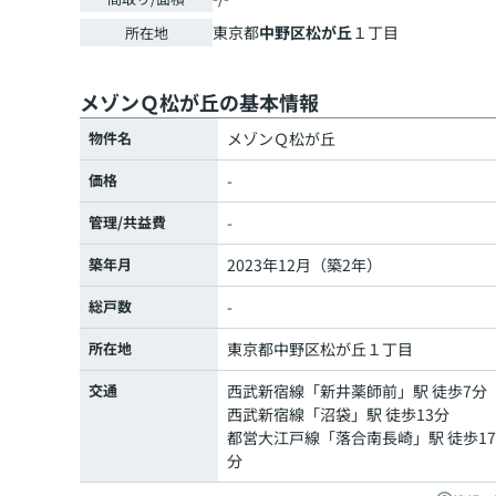
東京都
中野区
松が丘
１丁目
所在地
メゾンＱ松が丘の基本情報
物件名
メゾンＱ松が丘
価格
-
管理/共益費
-
築年月
2023年12月（築2年）
総戸数
-
所在地
東京都
中野区
松が丘
１丁目
交通
西武新宿線
「
新井薬師前
」駅 徒歩7分
西武新宿線
「
沼袋
」駅 徒歩13分
都営大江戸線
「
落合南長崎
」駅 徒歩17
分