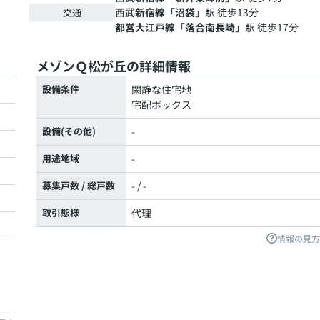
西武新宿線
「
沼袋
」駅 徒歩13分
交通
都営大江戸線
「
落合南長崎
」駅 徒歩17分
メゾンＱ松が丘の詳細情報
設備条件
閑静な住宅地
宅配ボックス
設備(その他)
-
用途地域
-
募集戸数 / 総戸数
- / -
取引態様
代理
情報の見方