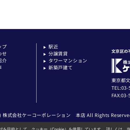
ップ
駅近
▶
文京区の
わせ
分譲賃貸
▶
紹介
タワーマンション
▶
声
新築戸建て
▶
東京都文
TEL:03-
FAX:03-
c) 株式会社ケーコーポレーション 本店 All Rights Reserve
を目的として、クッキー（Cookie）を使用しています。
詳しくは、