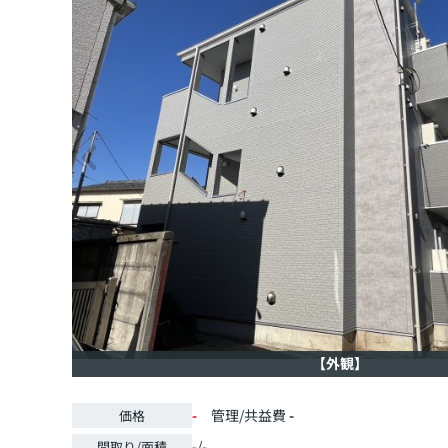
【外観】
-
管理/共益費
-
価格
-/-
間取り/面積