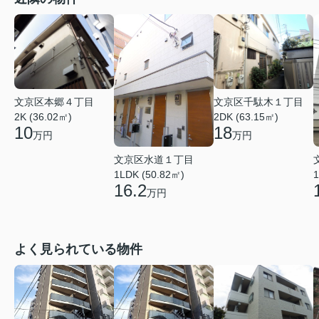
文京区本郷４丁目
文京区千駄木１丁目
2K (36.02㎡)
2DK (63.15㎡)
10
18
万円
万円
文京区水道１丁目
1LDK (50.82㎡)
1
16.2
万円
よく見られている物件