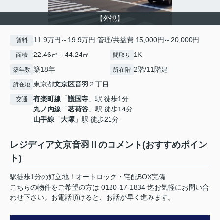
【外観】
11.9万円～19.9万円 管理/共益費 15,000円～20,000円
賃料
22.46㎡～44.24㎡
1K
面積
間取り
築18年
2階/11階建
築年数
所在階
東京都
文京区
音羽
２丁目
所在地
有楽町線
「
護国寺
」駅 徒歩1分
交通
丸ノ内線
「
茗荷谷
」駅 徒歩14分
山手線
「
大塚
」駅 徒歩21分
レジディア文京音羽Ⅱのコメント(おすすめポイン
ト)
駅徒歩1分の好立地！オートロック・宅配BOX完備
こちらの物件をご希望の方は 0120-17-1834 迄お気軽にお問い合
わせ下さい。お電話頂けると、お話が早く進みます。