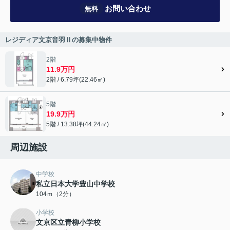
お問い合わせ
無料
レジディア文京音羽Ⅱの募集中物件
2階
11.9万円
2階 / 6.79坪(22.46㎡)
5階
19.9万円
5階 / 13.38坪(44.24㎡)
周辺施設
中学校
私立日本大学豊山中学校
104ｍ（2分）
小学校
文京区立青柳小学校