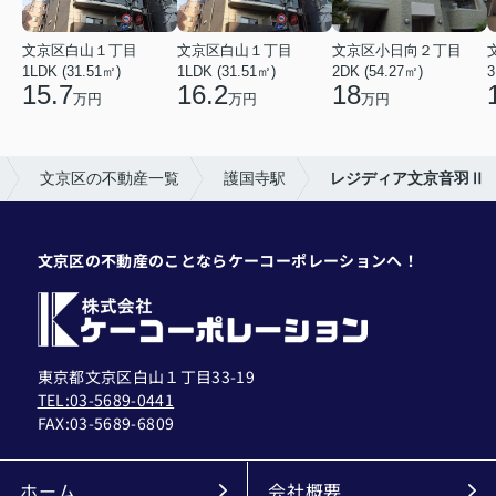
文京区白山１丁目
文京区白山１丁目
文京区小日向２丁目
1LDK (31.51㎡)
1LDK (31.51㎡)
2DK (54.27㎡)
3
15.7
16.2
18
万円
万円
万円
文京区の不動産一覧
護国寺駅
レジディア文京音羽Ⅱ
文京区の不動産のことならケーコーポレーションへ！
東京都文京区白山１丁目33-19
TEL:03-5689-0441
FAX:
03-5689-6809
ホーム
会社概要