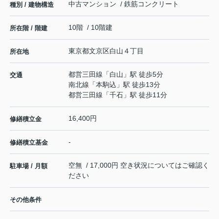
中古マンション / 鉄筋コンクリート
種別 / 建物構造
10階 / 10階建
所在階 / 階建
東京都
文京区
白山
４丁目
所在地
都営三田線
「
白山
」駅 徒歩5分
交通
南北線
「
本駒込
」駅 徒歩13分
都営三田線
「
千石
」駅 徒歩11分
16,400円
修繕積立金
-
修繕積立基金
空無 / 17,000円 空き状況についてはご確認く
駐車場 / 月額
ださい
その他条件