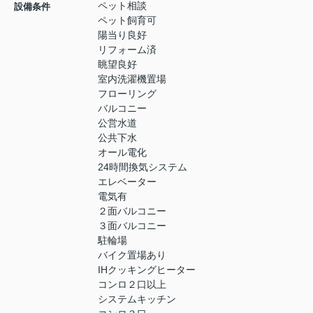
ペット相談
設備条件
ペット飼育可
陽当り良好
リフォーム済
眺望良好
室内洗濯機置場
フローリング
バルコニー
公営水道
公共下水
オール電化
24時間換気システム
エレベーター
電気有
２面バルコニー
３面バルコニー
駐輪場
バイク置場あり
IHクッキングヒーター
コンロ２口以上
システムキッチン