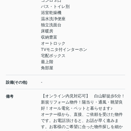
コンロ３口
バス・トイレ別
浴室乾燥機
温水洗浄便座
独立洗面台
床暖房
収納豊富
オートロック
TVモニタ付インターホン
宅配ボックス
最上階
角部屋
-
設備(その他)
【オンライン内見対応可】 白山駅徒歩5分！
備考
新規リフォーム物件！陽当り・通風・眺望良
好！オール電化・ペットと暮らせます♪
オーナー様から、直接、ご依頼を受けた物件
です。お電話頂けると、お話が早く進みま
す。お客様のご希望に合った物件探しを細か