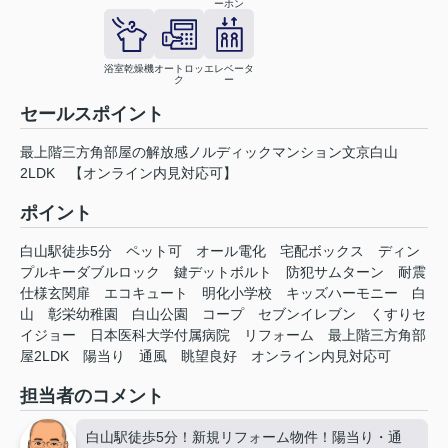
ーホン
浴室乾燥機
オートロッ
エレベータ
ク
ー
セールスポイント
最上階三方角部屋の解放感ノルディックマンション文京白山
2LDK 【オンライン内見対応可】
ポイント
白山駅徒歩5分
ペット可
オール電化
宅配ボックス
ディン
プルキーダブルロック
鍵デットボルト
防犯サムターン
耐震
仕様玄関扉
エコキュート
明化小学校
キッズハーモニー
白
山
彰栄幼稚園
白山公園
コープ
セブンイレブン
くすりセ
イジョー
日本医科大学付属病院
リフォーム
最上階三方角部
屋2LDK
陽当り
通風
眺望良好
オンライン内見対応可
担当者のコメント
白山駅徒歩5分！新規リフォーム物件！陽当り・通