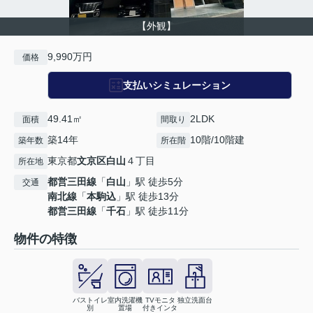
【外観】
9,990万円
価格
支払いシミュレーション
49.41㎡
2LDK
面積
間取り
築14年
10階/10階建
築年数
所在階
東京都
文京区
白山
４丁目
所在地
都営三田線
「
白山
」駅 徒歩5分
交通
南北線
「
本駒込
」駅 徒歩13分
都営三田線
「
千石
」駅 徒歩11分
物件の特徴
バストイレ
室内洗濯機
TVモニタ
独立洗面台
別
置場
付きインタ