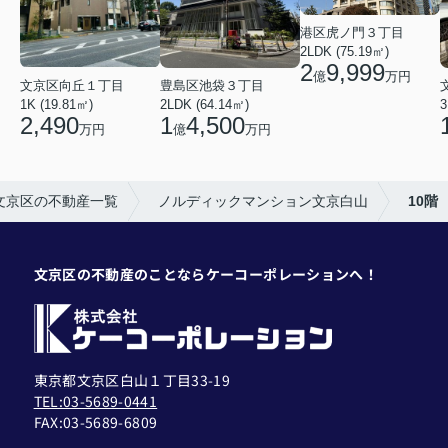
港区虎ノ門３丁目
2LDK (75.19㎡)
2
9,999
億
万円
文京区向丘１丁目
豊島区池袋３丁目
1K (19.81㎡)
2LDK (64.14㎡)
3
2,490
1
4,500
万円
億
万円
文京区の不動産一覧
ノルディックマンション文京白山
10階
文京区の不動産のことならケーコーポレーションへ！
東京都文京区白山１丁目33-19
TEL:03-5689-0441
FAX:
03-5689-6809