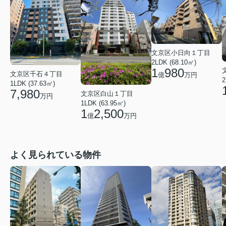
文京区小日向１丁目
2LDK (68.10㎡)
1
980
文京区千石４丁目
億
万円
2
1LDK (37.63㎡)
7,980
文京区白山１丁目
万円
1LDK (63.95㎡)
1
2,500
億
万円
よく見られている物件