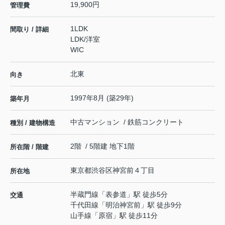
19,900円
管理費
1LDK
間取り / 詳細
LDK
/
洋室
WIC
北東
向き
1997年8月 (築29年)
築年月
中古マンション / 鉄筋コンクリート
種別 / 建物構造
2階 / 5階建 地下1階
所在階 / 階建
東京都
渋谷区
神宮前
４丁目
所在地
半蔵門線
「
表参道
」駅 徒歩5分
交通
千代田線
「
明治神宮前
」駅 徒歩9分
山手線
「
原宿
」駅 徒歩11分