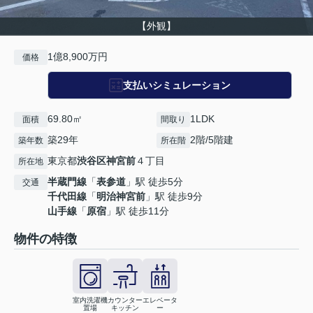
【外観】
1億8,900万円
価格
支払いシミュレーション
69.80㎡
1LDK
面積
間取り
築29年
2階/5階建
築年数
所在階
東京都
渋谷区
神宮前
４丁目
所在地
半蔵門線
「
表参道
」駅 徒歩5分
交通
千代田線
「
明治神宮前
」駅 徒歩9分
山手線
「
原宿
」駅 徒歩11分
物件の特徴
室内洗濯機
カウンター
エレベータ
置場
キッチン
ー