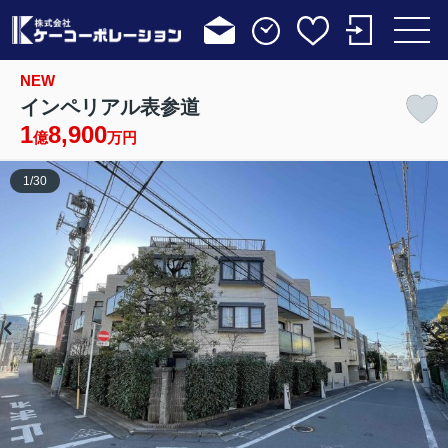
NEW
インペリアル表参道
1
8,900
億
万円
1
/
30