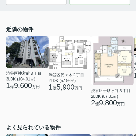
近隣の物件
3
渋谷区神宮前３丁目
渋谷区代々木２丁目
3LDK (104.01㎡)
2LDK (57.86㎡)
1
9,600
1
5,900
億
万円
億
万円
渋谷区千駄ヶ谷３丁目
2LDK (87.31㎡)
2
9,800
億
万円
よく見られている物件