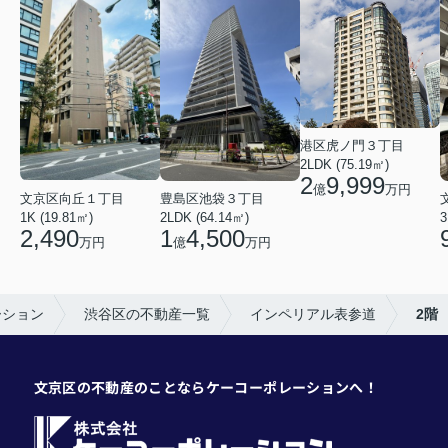
港区虎ノ門３丁目
2LDK (75.19㎡)
2
9,999
億
万円
文京区向丘１丁目
豊島区池袋３丁目
1K (19.81㎡)
2LDK (64.14㎡)
3
2,490
1
4,500
万円
億
万円
ーション
渋谷区の不動産一覧
インペリアル表参道
2階
文京区の不動産のことならケーコーポレーションへ！