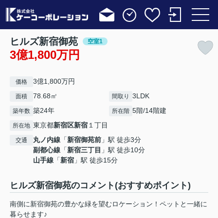
ヒルズ新宿御苑
空室1
3億1,800万円
3億1,800万円
価格
78.68㎡
3LDK
面積
間取り
築24年
5階/14階建
築年数
所在階
東京都
新宿区
新宿
１丁目
所在地
丸ノ内線
「
新宿御苑前
」駅 徒歩3分
交通
副都心線
「
新宿三丁目
」駅 徒歩10分
山手線
「
新宿
」駅 徒歩15分
ヒルズ新宿御苑のコメント(おすすめポイント)
南側に新宿御苑の豊かな緑を望むロケーション！ペットと一緒に
暮らせます♪