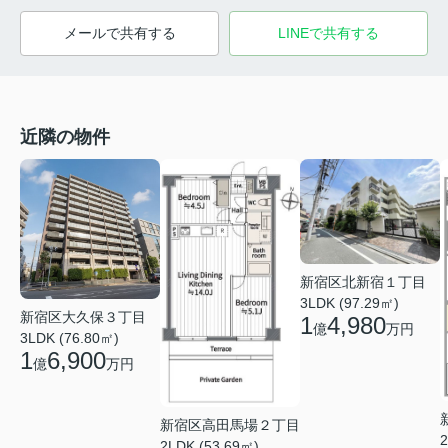
メールで共有する
LINEで共有する
近隣の物件
新宿区北新宿１丁目
3LDK (97.29㎡)
新宿区大久保３丁目
1
4,980
億
万円
3LDK (76.80㎡)
1
6,900
億
万円
新宿区高田馬場２丁目
2
2LDK (53.69㎡)