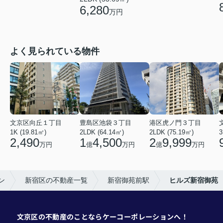
6,280
万円
よく見られている物件
文京区向丘１丁目
豊島区池袋３丁目
港区虎ノ門３丁目
1K (19.81㎡)
2LDK (64.14㎡)
2LDK (75.19㎡)
3
2,490
1
4,500
2
9,999
万円
億
万円
億
万円
ン
新宿区の不動産一覧
新宿御苑前駅
ヒルズ新宿御苑
文京区の不動産のことならケーコーポレーションへ！