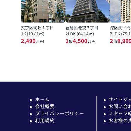
文京区向丘１丁目
豊島区池袋３丁目
港区虎ノ門
1K (19.81㎡)
2LDK (64.14㎡)
2LDK (75.
2,490
1
4,500
2
9,99
万円
億
万円
億
ホーム
サイトマ
▶
▶
会社概要
お問い合
▶
▶
プライバシーポリシー
スタッフ
▶
▶
利用規約
お客様の
▶
▶