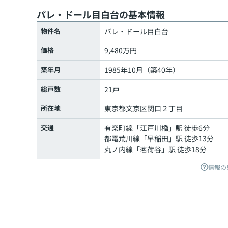
パレ・ドール目白台の基本情報
物件名
パレ・ドール目白台
価格
9,480万円
築年月
1985年10月（築40年）
総戸数
21戸
所在地
東京都
文京区
関口
２丁目
交通
有楽町線
「
江戸川橋
」駅 徒歩6分
都電荒川線
「
早稲田
」駅 徒歩13分
丸ノ内線
「
茗荷谷
」駅 徒歩18分
情報の