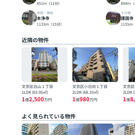
851ｍ（11分）
894ｍ（
寺院・神社
その他
本浄寺
護国寺
1133ｍ（15分）
1155ｍ
近隣の物件
文京区白山１丁目
文京区小日向１丁目
文京区
1LDK (63.95㎡)
2LDK (68.10㎡)
2LDK 
1
2,500
1
980
1
8
億
万円
億
万円
億
よく見られている物件