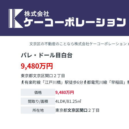
文京区の不動産のことなら株式会社ケーコーポレーション
パレ・ドール目白台
9,480万円
東京都
文京区
関口
２丁目
有楽町線「江戸川橋」駅徒歩6分
都電荒川線「早稲田」駅
9,480万円
価格
4LDK/81.25㎡
間取り/面積
東京都
文京区
関口
２丁目
所在地