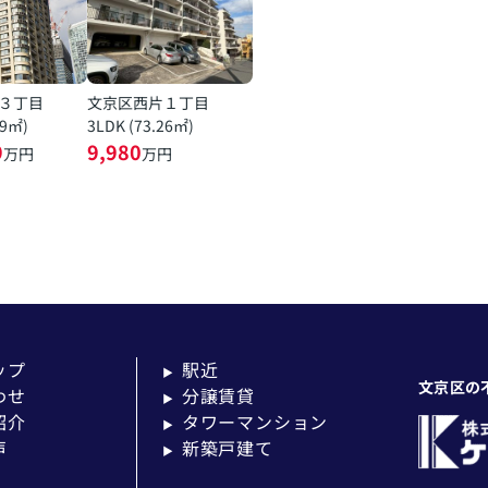
３丁目
文京区西片１丁目
19㎡)
3LDK (73.26㎡)
9
9,980
万円
万円
ップ
駅近
▶
文京区の
わせ
分譲賃貸
▶
紹介
タワーマンション
▶
声
新築戸建て
▶