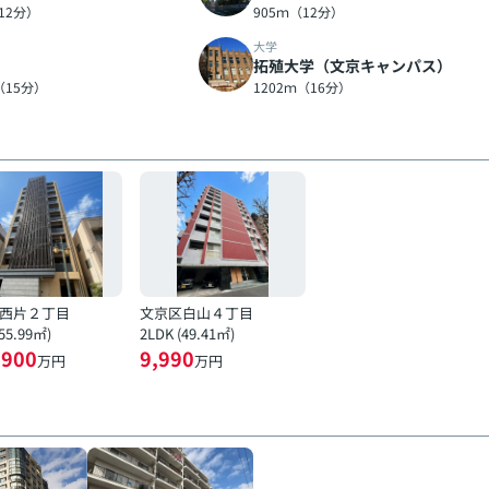
12分）
905ｍ（12分）
大学
拓殖大学（文京キャンパス）
（15分）
1202ｍ（16分）
西片２丁目
文京区白山４丁目
(55.99㎡)
2LDK (49.41㎡)
,900
9,990
万円
万円