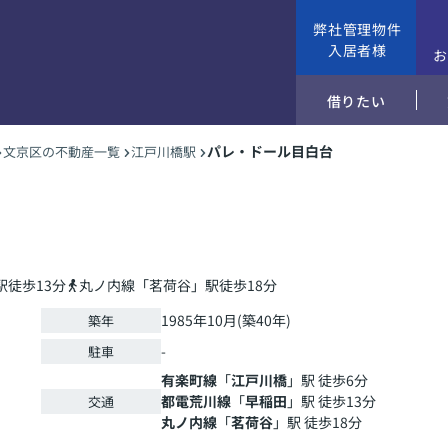
弊社管理物件
入居者様
借りたい
パレ・ドール目白台
文京区の不動産一覧
江戸川橋駅
徒歩13分
丸ノ内線「茗荷谷」駅徒歩18分
1985年10月(築40年)
築年
-
駐車
有楽町線
「
江戸川橋
」駅 徒歩6分
都電荒川線
「
早稲田
」駅 徒歩13分
交通
丸ノ内線
「
茗荷谷
」駅 徒歩18分