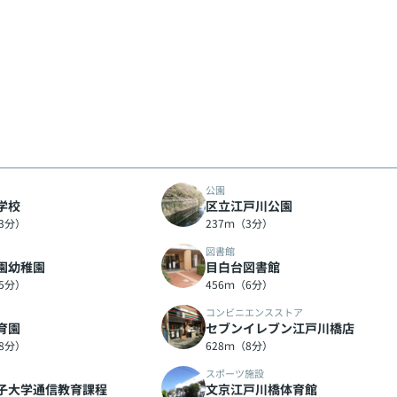
公園
学校
区立江戸川公園
（3分）
237ｍ（3分）
図書館
園幼稚園
目白台図書館
（5分）
456ｍ（6分）
コンビニエンスストア
育園
セブンイレブン江戸川橋店
（8分）
628ｍ（8分）
スポーツ施設
子大学通信教育課程
文京江戸川橋体育館