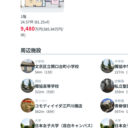
1階
24.57坪 (81.25㎡)
9,480
万円(385.84万円/
坪)
周辺施設
小学校
中学校
文京区立関口台町小学校
獨協中
54ｍ（1分）
227ｍ
高校
幼稚園
獨協高等学校
私立聖
322ｍ（5分）
359ｍ
スーパー
保育園
コモディイイダ江戸川橋店
青柳保
562ｍ（8分）
597ｍ
大学
大学
日本女子大学（目白キャンパス）
日本女