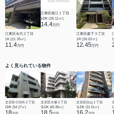
江東区猿江１丁目
1DK (26.11㎡)
14.4
万円
江東区永代２丁目
江東区森下３丁目
1K (21.35㎡)
1R (26.02㎡)
1
11.4
12.45
万円
万円
よく見られている物件
文京区小日向２丁目
文京区大塚２丁目
文京区白山１丁目
2DK (54.27㎡)
3LDK (65.86㎡)
1LDK (31.51㎡)
1
18
18.5
16.2
万円
万円
万円