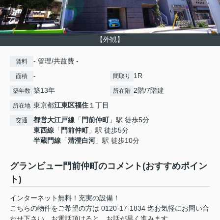
【外観】
- 管理/共益費 -
賃料
-
1R
面積
間取り
築13年
2階/7階建
築年数
所在階
東京都
江東区
福住
１丁目
所在地
都営大江戸線
「
門前仲町
」駅 徒歩5分
交通
東西線
「
門前仲町
」駅 徒歩5分
半蔵門線
「
清澄白河
」駅 徒歩10分
グランビュー門前仲町のコメント(おすすめポイン
ト)
インターネット無料！充実の設備！
こちらの物件をご希望の方は 0120-17-1834 迄お気軽にお問い合
わせ下さい。お電話頂けると、お話が早く進みます。