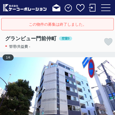
この物件の募集は終了しました。
グランビュー門前仲町
空室0
-
管理/共益費 -
1
/
4