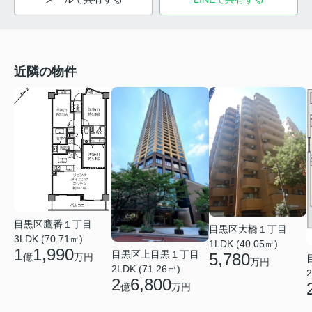
近隣の物件
目黒区鷹番１丁目
目黒区大橋１丁目
3LDK (70.71㎡)
1LDK (40.05㎡)
1
1,990
目黒区上目黒１丁目
5,780
億
万円
万円
2LDK (71.26㎡)
2
2
6,800
億
万円