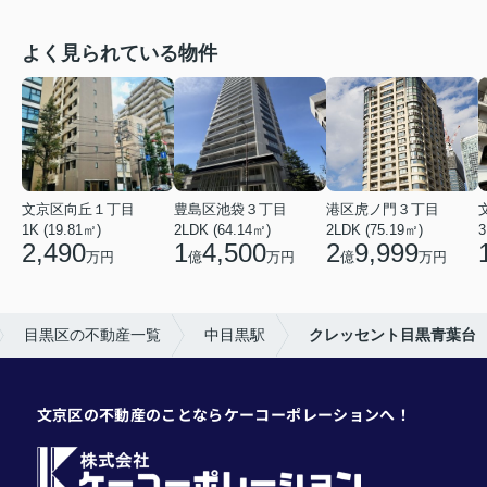
よく見られている物件
文京区向丘１丁目
豊島区池袋３丁目
港区虎ノ門３丁目
1K (19.81㎡)
2LDK (64.14㎡)
2LDK (75.19㎡)
3
2,490
1
4,500
2
9,999
万円
億
万円
億
万円
目黒区の不動産一覧
中目黒駅
クレッセント目黒青葉台
文京区の不動産のことならケーコーポレーションへ！