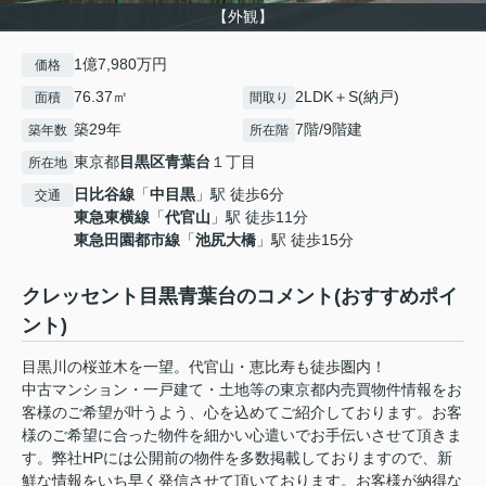
【外観】
1億7,980万円
価格
76.37㎡
2LDK＋S(納戸)
面積
間取り
築29年
7階/9階建
築年数
所在階
東京都
目黒区
青葉台
１丁目
所在地
日比谷線
「
中目黒
」駅 徒歩6分
交通
東急東横線
「
代官山
」駅 徒歩11分
東急田園都市線
「
池尻大橋
」駅 徒歩15分
クレッセント目黒青葉台のコメント(おすすめポイ
ント)
目黒川の桜並木を一望。代官山・恵比寿も徒歩圏内！
中古マンション・一戸建て・土地等の東京都内売買物件情報をお
客様のご希望が叶うよう、心を込めてご紹介しております。お客
様のご希望に合った物件を細かい心遣いでお手伝いさせて頂きま
す。弊社HPには公開前の物件を多数掲載しておりますので、新
鮮な情報をいち早く発信させて頂いております。お客様が納得な