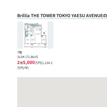
Brillia THE TOWER TOKYO YAESU AVEN
7階
3LDK (72.86㎡)
2
5,000
億
万円(
1,134.3
万円/坪)