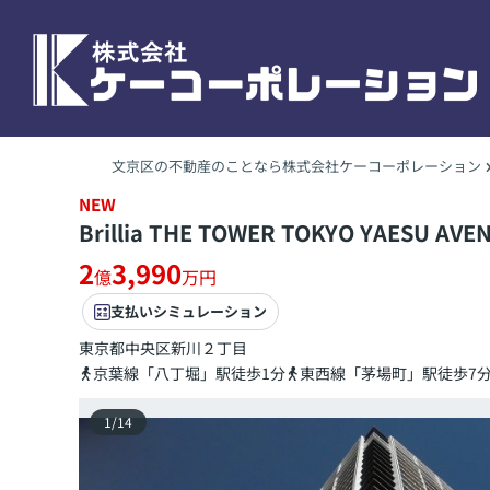
文京区の不動産のことなら株式会社ケーコーポレーション
NEW
Brillia THE TOWER TOKYO YAESU AVE
2
3,990
億
万円
支払いシミュレーション
東京都
中央区
新川
２丁目
京葉線「八丁堀」駅徒歩1分
東西線「茅場町」駅徒歩7
1
/
14