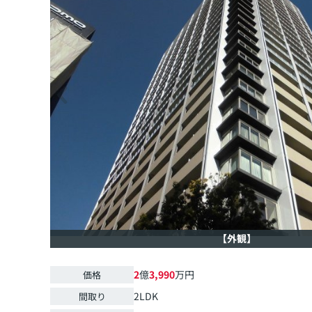
【外観】
2
億
3,990
万円
価格
2LDK
間取り