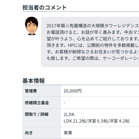
担当者のコメント
2017年築☆免震構造の大規模タワーレジデン
お電話頂けると、お話が早く進みます。中古マ
望が叶うよう、心を込めてご紹介しております
頂きます。HPには、公開前の物件を多数掲載
す。お客様が納得なさるお住まいが見つかるよ
も致します。ご希望の際は、ケーコーポレーション
基本情報
26,600円
管理費
-
修繕積立基金
間取り / 詳細
2LDK
LDK 21.2帖
/
洋室 6.5帖
/
洋室 4.2帖
南東
向き