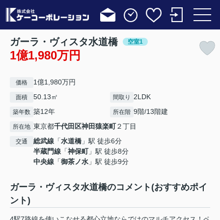
ガーラ・ヴィスタ水道橋
空室1
1億1,980万円
1億1,980万円
価格
50.13㎡
2LDK
面積
間取り
築12年
9階/13階建
築年数
所在階
東京都
千代田区
神田猿楽町
２丁目
所在地
総武線
「
水道橋
」駅 徒歩6分
交通
半蔵門線
「
神保町
」駅 徒歩8分
中央線
「
御茶ノ水
」駅 徒歩9分
ガーラ・ヴィスタ水道橋のコメント(おすすめポイ
ント)
4駅7路線を使いこなせる都心立地ならではのマルチアクセス！ペ