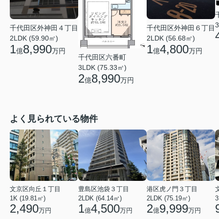
3
千代田区外神田４丁目
千代田区外神田６丁目
2LDK (59.90㎡)
2LDK (56.68㎡)
1
8,990
1
4,800
億
万円
億
万円
千代田区六番町
3LDK (75.33㎡)
2
8,990
億
万円
よく見られている物件
文京区向丘１丁目
豊島区池袋３丁目
港区虎ノ門３丁目
1K (19.81㎡)
2LDK (64.14㎡)
2LDK (75.19㎡)
3
2,490
1
4,500
2
9,999
万円
億
万円
億
万円