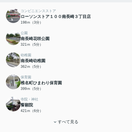
コンビニエンスストア
ローソンストア１００南長崎３丁目店
198ｍ（3分）
公園
南長崎花咲公園
321ｍ（5分）
幼稚園
南長崎幼稚園
362ｍ（5分）
保育園
椎名町ひまわり保育園
399ｍ（5分）
寺院・神社
誓願院
421ｍ（6分）
すべて見る