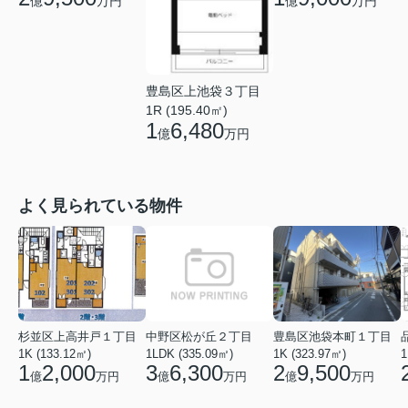
億
万円
億
万円
豊島区上池袋３丁目
1R (195.40㎡)
1
6,480
億
万円
よく見られている物件
杉並区上高井戸１丁目
中野区松が丘２丁目
豊島区池袋本町１丁目
1K (133.12㎡)
1LDK (335.09㎡)
1K (323.97㎡)
1
1
2,000
3
6,300
2
9,500
億
万円
億
万円
億
万円