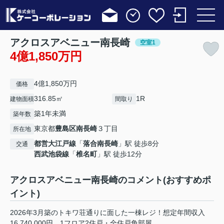
アクロスアベニュー南長崎
空室1
4億1,850万円
4億1,850万円
価格
316.85㎡
1R
建物面積
間取り
築1年未満
築年数
東京都
豊島区
南長崎
３丁目
所在地
都営大江戸線
「
落合南長崎
」駅 徒歩8分
交通
西武池袋線
「
椎名町
」駅 徒歩12分
アクロスアベニュー南長崎のコメント(おすすめポ
イント)
2026年3月築のトキワ荘通りに面した一棟レジ！想定年間収入
16,740,000円 1フロア2住戸・全住戸角部屋