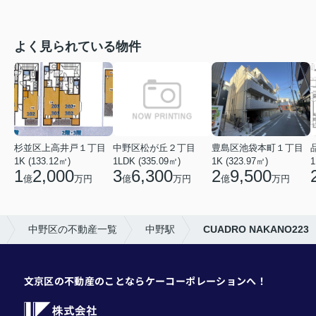
よく見られている物件
杉並区上高井戸１丁目
中野区松が丘２丁目
豊島区池袋本町１丁目
1K (133.12㎡)
1LDK (335.09㎡)
1K (323.97㎡)
1
1
2,000
3
6,300
2
9,500
億
万円
億
万円
億
万円
中野区の不動産一覧
中野駅
CUADRO NAKANO223
文京区の不動産のことならケーコーポレーションへ！