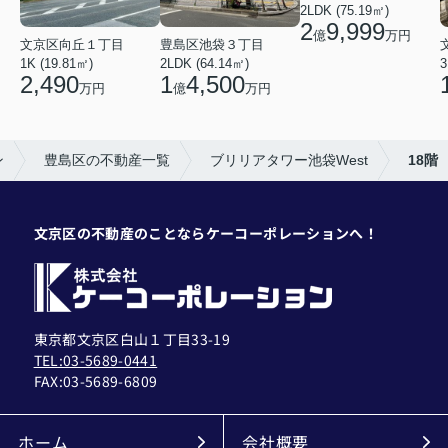
2LDK (75.19㎡)
2
9,999
億
万円
文京区向丘１丁目
豊島区池袋３丁目
1K (19.81㎡)
2LDK (64.14㎡)
3
2,490
1
4,500
万円
億
万円
ン
豊島区の不動産一覧
ブリリアタワー池袋West
18階
文京区の不動産のことならケーコーポレーションへ！
東京都文京区白山１丁目33-19
TEL:03-5689-0441
FAX:
03-5689-6809
ホーム
会社概要