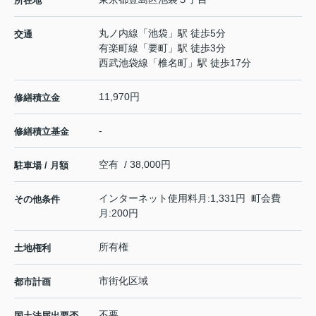
所在地
丸ノ内線
「
池袋
」駅 徒歩5分
交通
有楽町線
「
要町
」駅 徒歩3分
西武池袋線
「
椎名町
」駅 徒歩17分
11,970円
修繕積立金
-
修繕積立基金
空有 / 38,000円
駐車場 / 月額
インターネット使用料月:1,331円 町会費
その他条件
月:200円
所有権
土地権利
市街化区域
都市計画
不要
国土法届出要否