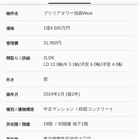
ブリリアタワー池袋West
物件名
1億4,500万円
価格
31,950円
管理費
2LDK
間取り / 詳細
LD 12.0帖
/
K 3.1帖
/
洋室 6.0帖
/
洋室 4.0帖
西
向き
2024年1月 (築2年)
築年月
中古マンション / 鉄筋コンクリート
種別 / 建物構造
18階 / 30階建 地下1階
所在階 / 階建
東京都
豊島区
池袋
３丁目