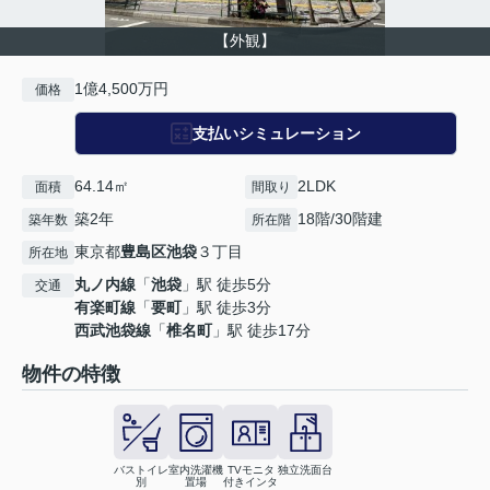
【外観】
1億4,500万円
価格
支払いシミュレーション
64.14㎡
2LDK
面積
間取り
築2年
18階/30階建
築年数
所在階
東京都
豊島区
池袋
３丁目
所在地
丸ノ内線
「
池袋
」駅 徒歩5分
交通
有楽町線
「
要町
」駅 徒歩3分
西武池袋線
「
椎名町
」駅 徒歩17分
物件の特徴
バストイレ
室内洗濯機
TVモニタ
独立洗面台
別
置場
付きインタ