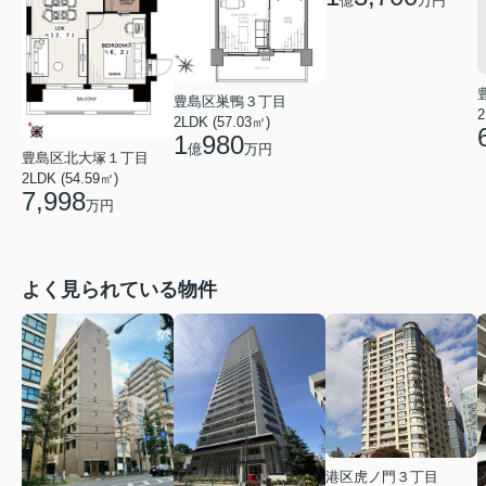
億
万円
豊島区巣鴨３丁目
2
2LDK (57.03㎡)
1
980
億
万円
豊島区北大塚１丁目
2LDK (54.59㎡)
7,998
万円
よく見られている物件
港区虎ノ門３丁目