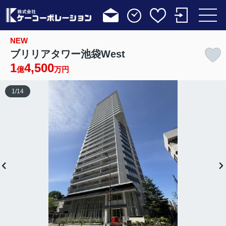
NEW
ブリリアタワー池袋West
1
4,500
億
万円
1
/
14