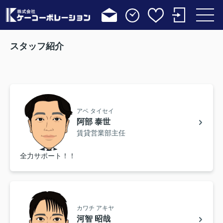
スタッフ紹介
アベ タイセイ
阿部 泰世
賃貸営業部主任
全力サポート！！
カワチ アキヤ
河智 昭哉