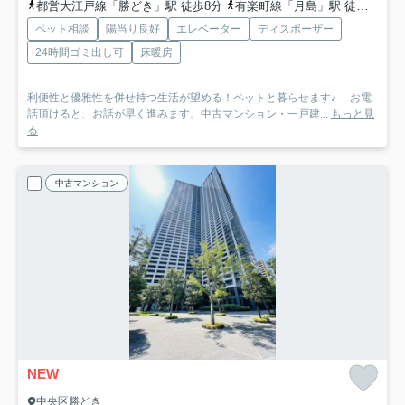
都営大江戸線「勝どき」駅 徒歩8分
有楽町線「月島」駅 徒歩20分
ペット相談
陽当り良好
エレベーター
ディスポーザー
24時間ゴミ出し可
床暖房
利便性と優雅性を併せ持つ生活が望める！ペットと暮らせます♪ お電
話頂けると、お話が早く進みます。中古マンション・一戸建...
もっと見
る
中古マンション
NEW
中央区勝どき