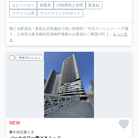
エレベーター
床暖房
24時間有人管理
駅直結
リフォーム済
ウォークインクロゼット
勝どき駅直結！多彩な共有施設で高い利便性！ 中古マンション・一戸建
て・土地等の東京都内売買物件情報をお客様のご希望が叶う...
もっと見
る
中古マンション
NEW
中央区勝どき