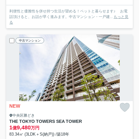
利便性と優雅性を併せ持つ生活が望める！ペットと暮らせます♪ お電
話頂けると、お話が早く進みます。中古マンション・一戸建...
もっと見
る
中古マンション
NEW
中央区勝どき
THE TOKYO TOWERS SEA TOWER
1
9,480
億
万円
83.34㎡ (3LDK＋S(納戸)) /築18年