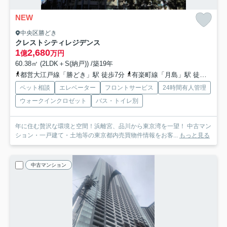
NEW
中央区勝どき
クレストシティレジデンス
1
2,680
億
万円
60.38㎡ (2LDK＋S(納戸)) /築19年
都営大江戸線「勝どき」駅 徒歩7分
有楽町線「月島」駅 徒歩20分
ペット相談
エレベーター
フロントサービス
24時間有人管理
ウォークインクロゼット
バス・トイレ別
年に住む贅沢な環境と空間！浜離宮、品川から東京湾を一望！ 中古マン
ション・一戸建て・土地等の東京都内売買物件情報をお客...
もっと見る
中古マンション