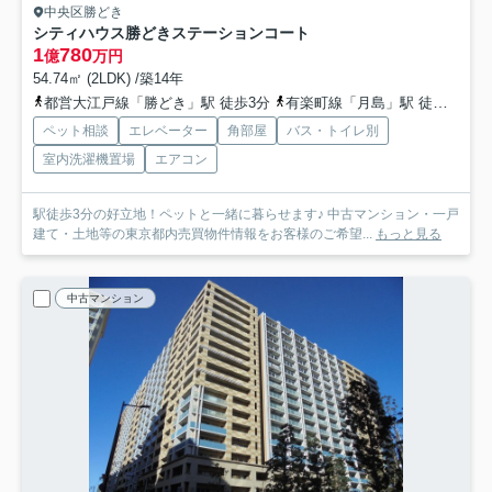
中央区勝どき
シティハウス勝どきステーションコート
1
780
億
万円
54.74㎡ (2LDK) /築14年
都営大江戸線「勝どき」駅 徒歩3分
有楽町線「月島」駅 徒歩15分
ペット相談
エレベーター
角部屋
バス・トイレ別
室内洗濯機置場
エアコン
駅徒歩3分の好立地！ペットと一緒に暮らせます♪ 中古マンション・一戸
建て・土地等の東京都内売買物件情報をお客様のご希望...
もっと見る
中古マンション