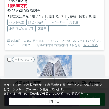
プラネ勝どき
1
599
億
万円
69.02㎡ (3LDK) /築21年
都営大江戸線「勝どき」駅 徒歩8分
日比谷線「築地」駅 徒歩18分
ペット相談
陽当り良好
エレベーター
角部屋
24時間ゴミ出し可
床暖房
駅徒歩8分、人気の勝どきエリア！ペットと一緒に暮らせます♪ 中古マン
ション・一戸建て・土地等の東京都内売買物件情報をお...
もっと見る
中古マンション
検索条件を変更
まとめてお問い合わせ
当サイトでは、お客様の当サイト利用状況把握、サービス向上検討を目的と
して、クッキー（Cookie）を使用しています。
詳しくは、当社の
「Cookieの取扱いについて」
をご確認ください。
LINEで
電話
会員登録
メール
物件探し
閉じる