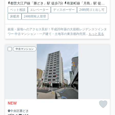
都営大江戸線「勝どき」駅 徒歩7分
有楽町線「月島」駅 徒歩19分
ペット相談
エレベーター
ディスポーザー
24時間ゴミ出し可
床暖房
24時間有人管理
銀座・築地へのアクセス良好！平成20年築の大規模レジデンスツインタ
ワー 中古マンション・一戸建て・土地等の東京都内売買...
もっと見る
中古マンション
NEW
中央区勝どき