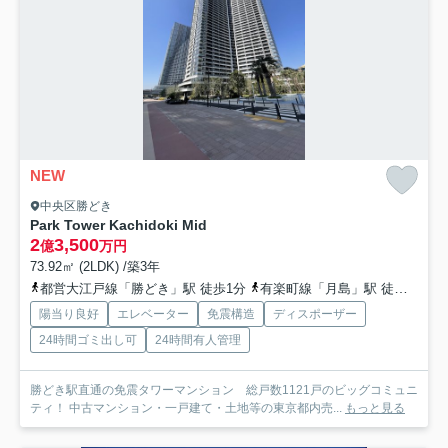
NEW
中央区勝どき
Park Tower Kachidoki Mid
2
3,500
億
万円
73.92㎡ (2LDK) /築3年
都営大江戸線「勝どき」駅 徒歩1分
有楽町線「月島」駅 徒歩15分
陽当り良好
エレベーター
免震構造
ディスポーザー
24時間ゴミ出し可
24時間有人管理
勝どき駅直通の免震タワーマンション 総戸数1121戸のビッグコミュニ
ティ！ 中古マンション・一戸建て・土地等の東京都内売...
もっと見る