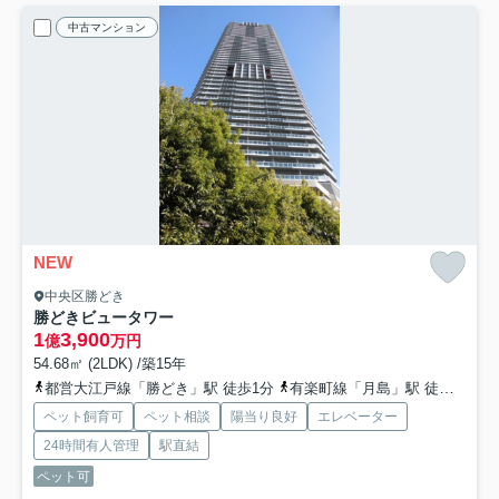
中古マンション
NEW
中央区勝どき
勝どきビュータワー
1
3,900
億
万円
54.68㎡ (2LDK) /築15年
都営大江戸線「勝どき」駅 徒歩1分
有楽町線「月島」駅 徒歩12分
ペット飼育可
ペット相談
陽当り良好
エレベーター
24時間有人管理
駅直結
ペット可