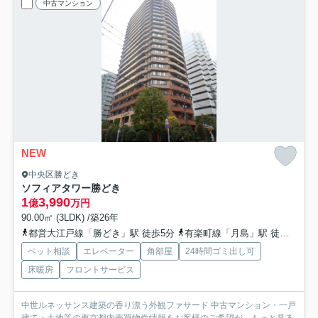
中古マンション
NEW
中央区勝どき
ソフィアタワー勝どき
1
3,990
億
万円
90.00㎡ (3LDK) /築26年
都営大江戸線「勝どき」駅 徒歩5分
有楽町線「月島」駅 徒歩14分
ペット相談
エレベーター
角部屋
24時間ゴミ出し可
床暖房
フロントサービス
中世ルネッサンス建築の香り漂う外観ファサード 中古マンション・一戸
建て・土地等の東京都内売買物件情報をお客様のご希望が...
もっと見る