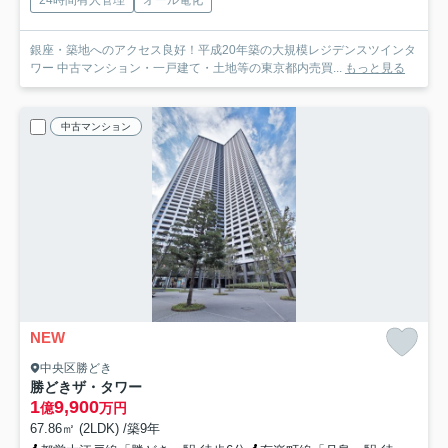
銀座・築地へのアクセス良好！平成20年築の大規模レジデンスツインタ
ワー 中古マンション・一戸建て・土地等の東京都内売買...
もっと見る
中古マンション
NEW
中央区勝どき
勝どきザ・タワー
1
9,900
億
万円
67.86㎡ (2LDK) /築9年