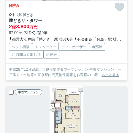
NEW
中央区勝どき
勝どきザ・タワー
2
3,800
億
万円
87.00㎡ (3LDK) /築9年
都営大江戸線「勝どき」駅 徒歩6分
有楽町線「月島」駅 徒歩14分
ペット相談
エレベーター
ディスポーザー
角部屋
24時間ゴミ出し可
床暖房
平成28年12月完成、大規模制震タワーマンション 中古マンション・一
戸建て・土地等の東京都内売買物件情報をお客様のご希...
もっと見る
中古マンション