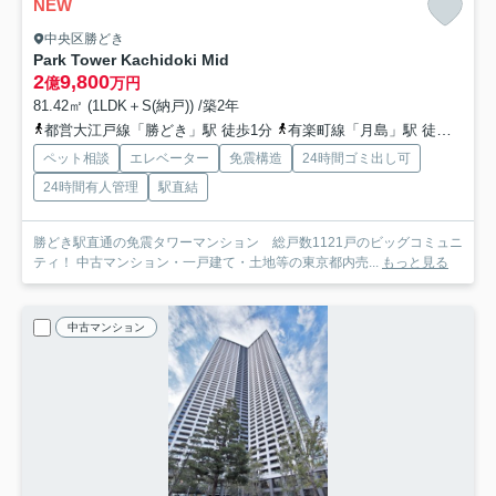
NEW
中央区勝どき
Park Tower Kachidoki Mid
2
9,800
億
万円
81.42㎡ (1LDK＋S(納戸)) /築2年
都営大江戸線「勝どき」駅 徒歩1分
有楽町線「月島」駅 徒歩13分
ペット相談
エレベーター
免震構造
24時間ゴミ出し可
24時間有人管理
駅直結
勝どき駅直通の免震タワーマンション 総戸数1121戸のビッグコミュニ
ティ！ 中古マンション・一戸建て・土地等の東京都内売...
もっと見る
中古マンション