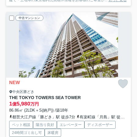
中古マンション
NEW
中央区勝どき
THE TOKYO TOWERS SEA TOWER
1
5,980
億
万円
86.86㎡ (2LDK＋S(納戸)) /築18年
都営大江戸線「勝どき」駅 徒歩7分
有楽町線「月島」駅 徒歩21分
ペット相談
陽当り良好
エレベーター
ディスポーザー
24時間ゴミ出し可
床暖房