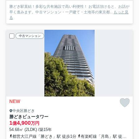
勝どき駅直結！多彩な共有施設で高い利便性！ お電話頂けると、お話が
早く進みます。中古マンション・一戸建て・土地等の東京都...
もっと見
る
中古マンション
NEW
中央区勝どき
勝どきビュータワー
1
4,900
億
万円
54.68㎡ (2LDK) /築15年
都営大江戸線「勝どき」駅 徒歩1分
有楽町線「月島」駅 徒歩12分