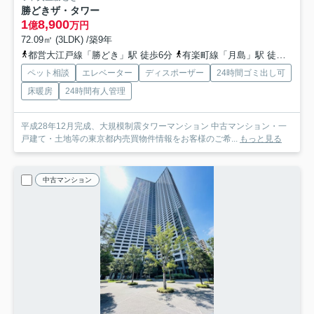
勝どきザ・タワー
1
8,900
億
万円
72.09㎡ (3LDK) /築9年
都営大江戸線「勝どき」駅 徒歩6分
有楽町線「月島」駅 徒歩14分
ペット相談
エレベーター
ディスポーザー
24時間ゴミ出し可
床暖房
24時間有人管理
平成28年12月完成、大規模制震タワーマンション 中古マンション・一
戸建て・土地等の東京都内売買物件情報をお客様のご希...
もっと見る
中古マンション