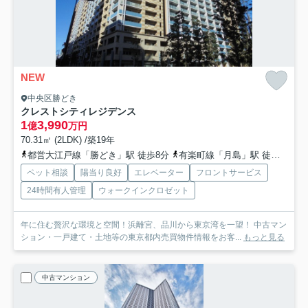
NEW
中央区勝どき
クレストシティレジデンス
1
3,990
億
万円
70.31㎡ (2LDK) /築19年
都営大江戸線「勝どき」駅 徒歩8分
有楽町線「月島」駅 徒歩20分
ペット相談
陽当り良好
エレベーター
フロントサービス
24時間有人管理
ウォークインクロゼット
年に住む贅沢な環境と空間！浜離宮、品川から東京湾を一望！ 中古マン
ション・一戸建て・土地等の東京都内売買物件情報をお客...
もっと見る
中古マンション