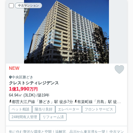
中古マンション
NEW
中央区勝どき
クレストシティレジデンス
1
1,990
億
万円
64.94㎡ (3LDK) /築19年
都営大江戸線「勝どき」駅 徒歩7分
有楽町線「月島」駅 徒歩20分
ペット相談
陽当り良好
エレベーター
フロントサービス
24時間有人管理
リフォーム済
年に住む贅沢な環境と空間！浜離宮、品川から東京湾を一望！ 中古マン