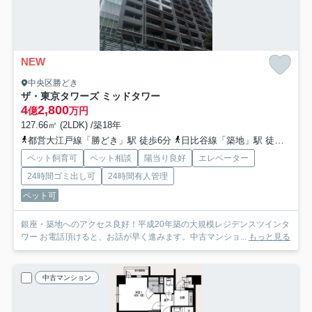
NEW
中央区勝どき
ザ・東京タワーズ ミッドタワー
4
2,800
億
万円
127.66㎡ (2LDK) /築18年
都営大江戸線「勝どき」駅 徒歩6分
日比谷線「築地」駅 徒歩24分
ペット飼育可
ペット相談
陽当り良好
エレベーター
24時間ゴミ出し可
24時間有人管理
ペット可
銀座・築地へのアクセス良好！平成20年築の大規模レジデンスツインタ
ワー お電話頂けると、お話が早く進みます。中古マンショ...
もっと見る
中古マンション