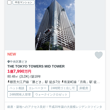
中古マンション
NEW
中央区勝どき
THE TOKYO TOWERS MID TOWER
1
7,990
億
万円
80.48㎡ (2LDK) /築18年
都営大江戸線「勝どき」駅 徒歩7分
有楽町線「月島」駅 徒歩19分
ペット相談
エレベーター
24時間ゴミ出し可
床暖房
24時間有人管理
ウォークインクロゼット
銀座・築地へのアクセス良好！平成20年築の大規模レジデンスツインタ