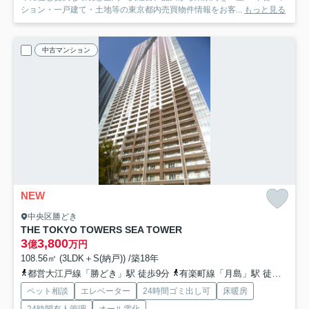
ション・一戸建て・土地等の東京都内売買物件情報をお客...
もっと見る
中古マンション
NEW
中央区勝どき
THE TOKYO TOWERS SEA TOWER
3
3,800
億
万円
108.56㎡ (3LDK＋S(納戸)) /築18年
都営大江戸線「勝どき」駅 徒歩9分
有楽町線「月島」駅 徒歩19分
ペット相談
エレベーター
24時間ゴミ出し可
床暖房
24時間有人管理
オール電化