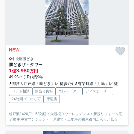
NEW
中央区勝どき
勝どきザ・タワー
1
3,980
億
万円
49.95㎡ (1R) /築9年
都営大江戸線「勝どき」駅 徒歩7分
有楽町線「月島」駅 徒歩14分
ペット相談
陽当り良好
エレベーター
ディスポーザー
24時間ゴミ出し可
床暖房
総戸数1420戸・53階建て大規模タワーレジデンス！新規リフォーム完
了物件 中古マンション・一戸建て・土地等の東京都内...
もっと見る