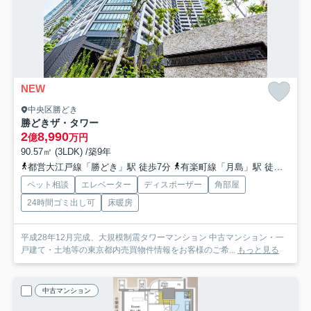
NEW
中央区勝どき
勝どきザ・タワー
2
8,990
億
万円
90.57㎡ (3LDK) /築9年
都営大江戸線「勝どき」駅 徒歩7分
有楽町線「月島」駅 徒歩14分
ペット相談
エレベーター
ディスポーザー
角部屋
24時間ゴミ出し可
床暖房
平成28年12月完成、大規模制震タワーマンション 中古マンション・一
戸建て・土地等の東京都内売買物件情報をお客様のご希...
もっと見る
中古マンション