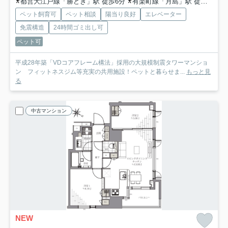
都営大江戸線「勝どき」駅 徒歩6分
有楽町線「月島」駅 徒歩14分
ペット飼育可
ペット相談
陽当り良好
エレベーター
免震構造
24時間ゴミ出し可
ペット可
平成28年築「VDコアフレーム構法」採用の大規模制震タワーマンショ
ン フィットネスジム等充実の共用施設！ペットと暮らせま...
もっと見
る
中古マンション
NEW