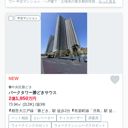
ワー 中古マンション・一戸建て・土地等の東京都内売買...
もっと見る
中古マンション
NEW
中央区勝どき
パークタワー勝どきサウス
2
1,950
億
万円
73.94㎡ (2LDK) /築3年
都営大江戸線「勝どき」駅 徒歩2分
有楽町線「月島」駅 徒歩13分
ペット相談
エレベーター
ディスポーザー
床暖房
ウォークインクロゼット
ウォークインシューズクロゼット