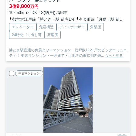
パークタワー勝どきミッド
3
9,800
億
万円
102.53㎡ (3LDK＋S(納戸)) /築3年
都営大江戸線「勝どき」駅 徒歩1分
有楽町線「月島」駅 徒歩18分
エレベーター
免震構造
ディスポーザー
角部屋
24時間ゴミ出し可
床暖房
勝どき駅直通の免震タワーマンション 総戸数1121戸のビッグコミュニ
ティ！ 中古マンション・一戸建て・土地等の東京都内売...
もっと見る
中古マンション