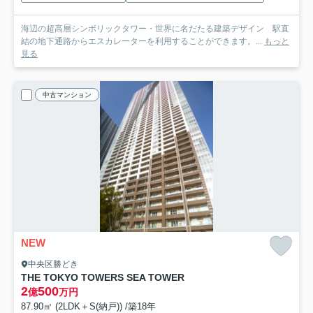
海辺の超高層シンボリックタワー・世界に名だたる建築デザイン 駅直
結の地下通路からエスカレーターを利用することができます。...
もっと
見る
中古マンション
NEW
中央区勝どき
THE TOKYO TOWERS SEA TOWER
2
500
億
万円
87.90㎡ (2LDK＋S(納戸)) /築18年