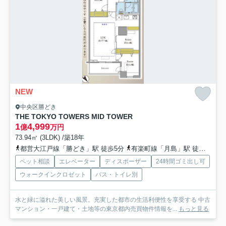
NEW
中央区勝どき
THE TOKYO TOWERS MID TOWER
1
4,999
億
万円
73.94㎡ (3LDK) /築18年
都営大江戸線「勝どき」駅 徒歩5分
有楽町線「月島」駅 徒歩19分
ペット相談
エレベーター
ディスポーザー
24時間ゴミ出し可
ウォークインクロゼット
バス・トイレ別
水と緑に溢れた美しい風景。充実した都市の生活利便性を享受する 中古
マンション・一戸建て・土地等の東京都内売買物件情報を...
もっと見る