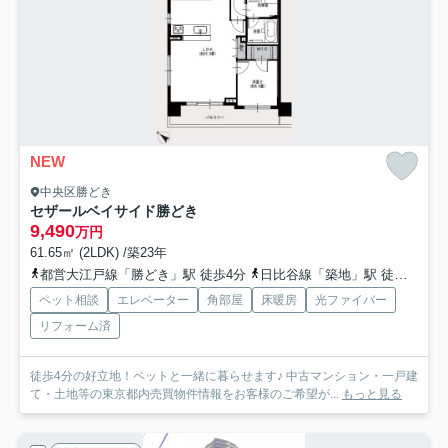
NEW
中央区勝どき
セザールベイサイド勝どき
9,490
万円
61.65㎡ (2LDK) /築23年
都営大江戸線「勝どき」駅 徒歩4分
日比谷線「築地」駅 徒歩18分
ペット相談
エレベーター
角部屋
床暖房
光ファイバー
リフォーム済
徒歩4分の好立地！ペットと一緒に暮らせます♪ 中古マンション・一戸建
て・土地等の東京都内売買物件情報をお客様のご希望が...
もっと見る