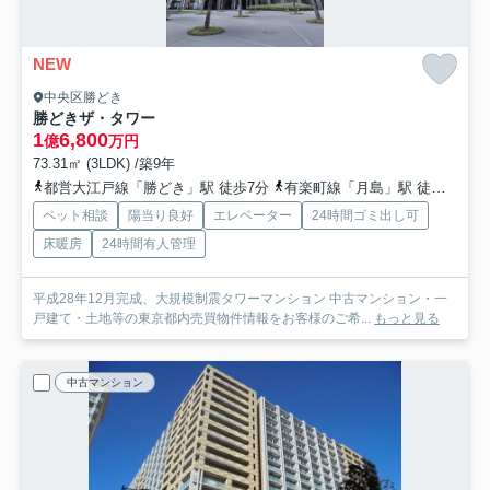
NEW
中央区勝どき
勝どきザ・タワー
1
6,800
億
万円
73.31㎡ (3LDK) /築9年
都営大江戸線「勝どき」駅 徒歩7分
有楽町線「月島」駅 徒歩15分
ペット相談
陽当り良好
エレベーター
24時間ゴミ出し可
床暖房
24時間有人管理
平成28年12月完成、大規模制震タワーマンション 中古マンション・一
戸建て・土地等の東京都内売買物件情報をお客様のご希...
もっと見る
中古マンション