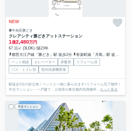
NEW
中央区勝どき
クレアシティ勝どきアットステーション
1
2,480
億
万円
67.11㎡ (3LDK) /築23年
都営大江戸線「勝どき」駅 徒歩2分
有楽町線「月島」駅 徒歩12分
ペット相談
エレベーター
床暖房
リフォーム済
バス・トイレ別
室内洗濯機置場
駅徒歩2分の好立地！ペットと一緒に暮らせます♪リフォーム完了物件！
中古マンション・一戸建て・土地等の東京都内売買物件...
もっと見る
中古マンション